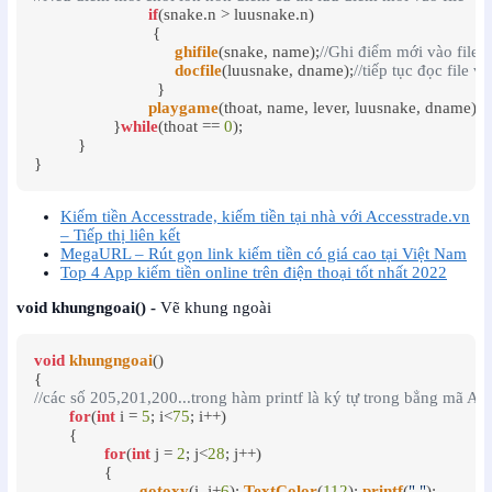
if
(snake.n > luusnake.n) 

			   {

ghifile
(snake, name);
//Ghi điểm mới vào file
docfile
(luusnake, dname);
//tiếp tục đọc file v
			    }

playgame
(thoat, name, lever, luusnake, dname);
/
		  }
while
(thoat == 
0
);

	  }

}
Kiếm tiền Accesstrade, kiếm tiền tại nhà với Accesstrade.vn
– Tiếp thị liên kết
MegaURL – Rút gọn link kiếm tiền có giá cao tại Việt Nam
Top 4 App kiếm tiền online trên điện thoại tốt nhất 2022
void khungngoai() -
Vẽ khung ngoài
void
khungngoai
()

//các số 205,201,200...trong hàm printf là ký tự trong bẳng mã AS
for
(
int
 i = 
5
; i<
75
; i++)

	{

for
(
int
 j = 
2
; j<
28
; j++)

		{

gotoxy
(i, j+
6
); 
TextColor
(
112
); 
printf
(
" "
);
