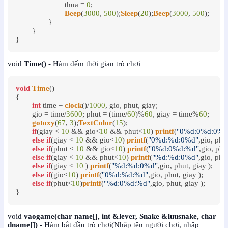
			thua = 
0
;

Beep
(
3000
, 
500
);
Sleep
(
20
);
Beep
(
3000
, 
500
);

	     	}

	}

}
void
Time()
- Hàm đếm thời gian trò chơi
void
Time
()

{

int
 time = 
clock
()/
1000
, gio, phut, giay;

	gio = time/
3600
; phut = (time/
60
)%
60
, giay = time%
60
;

gotoxy
(
67
, 
3
);
TextColor
(
15
);

if
(giay < 
10
 && gio<
10
 && phut<
10
) 
printf
(
"0%d:0%d:0%d
else
if
(giay < 
10
 && gio<
10
) 
printf
(
"0%d:%d:0%d"
,gio, phut
else
if
(phut < 
10
 && gio<
10
) 
printf
(
"0%d:0%d:%d"
,gio, phut
else
if
(giay < 
10
 && phut<
10
) 
printf
(
"%d:%d:0%d"
,gio, phut
else
if
(giay < 
10
 ) 
printf
(
"%d:%d:0%d"
,gio, phut, giay );

else
if
(gio<
10
) 
printf
(
"0%d:%d:%d"
,gio, phut, giay );

else
if
(phut<
10
)
printf
(
"%d:0%d:%d"
,gio, phut, giay );

void
vaogame(char name[], int &lever, Snake &luusnake, char
dname[])
- Hàm bắt đầu trò chơi(Nhập tên người chơi, nhập