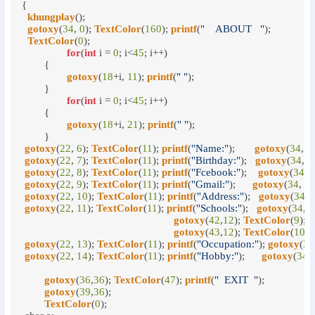
{

khungplay
();

gotoxy
(
34
, 
0
); 
TextColor
(
160
); 
printf
(
"    ABOUT   "
);

TextColor
(
0
);

for
(
int
 i = 
0
; i<
45
; i++)

	{

gotoxy
(
18
+i, 
11
); 
printf
(
" "
);

	}

for
(
int
 i = 
0
; i<
45
; i++)

	{

gotoxy
(
18
+i, 
21
); 
printf
(
" "
);

	}

gotoxy
(
22
, 
6
); 
TextColor
(
11
); 
printf
(
"Name:"
);       
gotoxy
(
34
, 
6
gotoxy
(
22
, 
7
); 
TextColor
(
11
); 
printf
(
"Birthday:"
);   
gotoxy
(
34
, 
7
gotoxy
(
22
, 
8
); 
TextColor
(
11
); 
printf
(
"Fcebook:"
);    
gotoxy
(
34
, 
gotoxy
(
22
, 
9
); 
TextColor
(
11
); 
printf
(
"Gmail:"
);      
gotoxy
(
34
, 
9
)
gotoxy
(
22
, 
10
); 
TextColor
(
11
); 
printf
(
"Address:"
);   
gotoxy
(
34
, 
gotoxy
(
22
, 
11
); 
TextColor
(
11
); 
printf
(
"Schools:"
);   
gotoxy
(
34
,
1
gotoxy
(
42
,
12
); 
TextColor
(
9
); 
p
gotoxy
(
43
,
12
); 
TextColor
(
10
); 
gotoxy
(
22
, 
13
); 
TextColor
(
11
); 
printf
(
"Occupation:"
); 
gotoxy
(
34
gotoxy
(
22
, 
14
); 
TextColor
(
11
); 
printf
(
"Hobby:"
);      
gotoxy
(
34
, 
gotoxy
(
36
,
36
); 
TextColor
(
47
); 
printf
(
"  EXIT  "
);

gotoxy
(
39
,
36
);

TextColor
(
0
);
