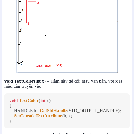
void TextColor(int x)
– Hàm này để đổi màu văn bản, với x là
màu cần truyền vào.
void
TextColor
(
int
 x)

{

    HANDLE h= 
GetStdHandle
(STD_OUTPUT_HANDLE);

SetConsoleTextAttribute
(h, x);

}