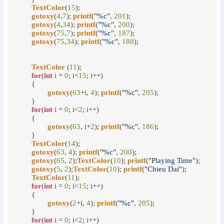
TextColor
(
15
);

gotoxy
(
4
,
7
); 
printf
(
"%c"
, 
201
);

gotoxy
(
4
,
34
); 
printf
(
"%c"
, 
200
);

gotoxy
(
75
,
7
); 
printf
(
"%c"
, 
187
);

gotoxy
(
75
,
34
); 
printf
(
"%c"
, 
188
);

TextColor
 (
11
);

for
(
int
 i = 
0
; i<
15
; i++)

	{

gotoxy
(
63
+i, 
4
); 
printf
(
"%c"
, 
205
);

	}

for
(
int
 i = 
0
; i<
2
; i++)

	{

gotoxy
(
63
, i+
2
); 
printf
(
"%c"
, 
186
);

	}

TextColor
(
14
);

gotoxy
(
63
, 
4
); 
printf
(
"%c"
, 
200
);

gotoxy
(
65
, 
2
);
TextColor
(
10
); 
printf
(
"Playing Time"
);

gotoxy
(
5
, 
2
);
TextColor
(
10
); 
printf
(
"Chieu Dai"
);

TextColor
(
11
);

for
(
int
 i = 
0
; i<
15
; i++)

	{

gotoxy
(
2
+i, 
4
); 
printf
(
"%c"
, 
205
);

	}

for
(
int
 i = 
0
; i<
2
; i++)
