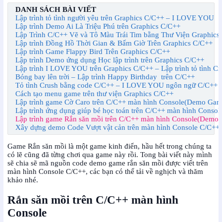
DANH SÁCH BÀI VIẾT
Lập trình tỏ tình người yêu trên Graphics C/C++ – I LOVE YOU
Lập trình Demo Ai Là Triệu Phú trên Graphics C/C++
Lập Trình C/C++ Vẽ và Tô Màu Trái Tim bằng Thư Viện Graphics
Lập trình Đồng Hồ Thời Gian & Bấm Giờ Trên Graphics C/C++ 
Lập trình Game Flappy Bird Trên Graphics C/C++
Lập trình Demo ứng dụng Học lập trình trên Graphics C/C++
Lập trình I LOVE YOU trên Graphics C/C++ – Lập trình tỏ tình Cr
Bóng bay lên trời – Lập trình Happy Birthday  trên C/C++
Tỏ tình Crush bằng code C/C++ – I LOVE YOU ngôn ngữ C/C++
Cách tạo menu game trên thư viện Graphics C/C++
Lập trình game Cờ Caro trên C/C++ màn hình Console(Demo Gam
Lập trình ứng dụng giúp bé học toán trên C/C++ màn hình Consol
Lập trình game Rắn săn mồi trên C/C++ màn hình Console(Demo 
Xây dựng demo Code Vượt vật cản trên màn hình Console C/C++
Game Rắn săn mồi là một game kinh điển, hầu hết trong chúng ta
có lẽ cũng đã từng chơi qua game này rồi. Tong bài viết này mình
sẽ chia sẽ mã nguồn code demo game rắn săn mồi được viết trên
màn hình Console C/C++, các bạn có thể tải về nghịch và thăm
khảo nhé.
Rắn săn mồi trên C/C++ màn hình
Console