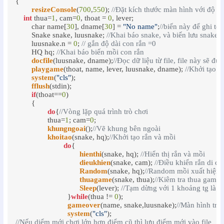
{

resizeConsole
(
700
,
550
); 
//Đặt kích thước màn hình với độ r
int
 thua=
1
, cam=
0
, thoat = 
0
, lever;

  	char name[
30
], dname[
30
] = 
"No name"
;
//biến này để ghi tên
  	Snake snake, luusnake; 
//Khai báo snake, và biến lưu snake
  	luusnake.n = 
0
; 
// gắn độ dài con rắn =0
  	HQ hq; 
//Khai báo biến mồi con rắn
docfile
(luusnake, dname);
//Đọc dữ liệu từ file, file này sẽ đư
playgame
(thoat, name, lever, luusnake, dname); 
//Khởi tạo m
system
(
"cls"
);

fflush
(stdin);

if
(thoat==
0
)

  	{

do
{
//Vòng lặp quá trình trò chơi
  	     	thua=
1
; cam=
0
;

khungngoai
();
//Vẽ khung bên ngoài
khoitao
(snake, hq);
//Khởi tạo rắn và mồi
do
{

hienthi
(snake, hq); 
//Hiển thị rắn và mồi
dieukhien
(snake, cam); 
//Điều khiển rắn di c
Random
(snake, hq);
//Random mồi xuất hiện ở
thuagame
(snake, thua);
//Kiêm tra thua game
Sleep
(lever); 
//Tạm dừng với 1 khoảng tg là l
			  }
while
(thua != 
0
);

gameover
(name, snake,luusnake);
//Màn hình trò 
system
(
"cls"
//Nếu diểm mới chơi lớn hơn điểm cũ thì lưu điểm mới vào file