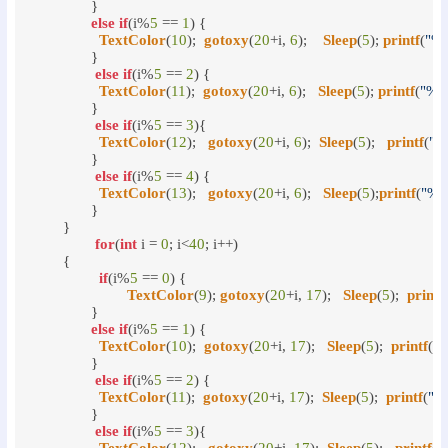
	       }

else
if
(i%
5
 == 
1
) {

TextColor
(
10
);  
gotoxy
(
20
+i, 
6
);    
Sleep
(
5
); 
printf
(
"%
	       }

else
if
(i%
5
 == 
2
) {

TextColor
(
11
);  
gotoxy
(
20
+i, 
6
);   
Sleep
(
5
); 
printf
(
"%c
	       }

else
if
(i%
5
 == 
3
){

TextColor
(
12
);   
gotoxy
(
20
+i, 
6
);  
Sleep
(
5
);   
printf
(
"%
	       }

else
if
(i%
5
 == 
4
) {

TextColor
(
13
);   
gotoxy
(
20
+i, 
6
);   
Sleep
(
5
);
printf
(
"%c
	       }

	}

for
(
int
 i = 
0
; i<
40
; i++)

	{

if
(i%
5
 == 
0
) {

TextColor
(
9
); 
gotoxy
(
20
+i, 
17
);   
Sleep
(
5
);  
printf
	       }

else
if
(i%
5
 == 
1
) {

TextColor
(
10
);  
gotoxy
(
20
+i, 
17
);   
Sleep
(
5
);  
printf
(
"
	       }

else
if
(i%
5
 == 
2
) {

TextColor
(
11
);  
gotoxy
(
20
+i, 
17
);  
Sleep
(
5
);  
printf
(
"%
	       }

else
if
(i%
5
 == 
3
){
