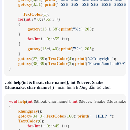
gotoxy
(
3
,
31
); 
printf
(
"  $$$   $$$   $$$  $$$   $$$$   $$$$$$
TextColor
(
1
);

for
(
int
 i = 
0
; i<
55
; i++)

	{

gotoxy
(
13
+i, 
38
); 
printf
(
"%c"
, 
205
);

	}

for
(
int
 i = 
0
; i<
55
; i++)

	{

gotoxy
(
13
+i, 
40
); 
printf
(
"%c"
, 
205
);

	}

gotoxy
(
27
, 
39
); 
TextColor
(
4
); 
printf
(
"©Copyright "
);

gotoxy
(
38
, 
39
); 
TextColor
(
3
); 
printf
(
"Fb.con/tanchan679"
);

}
void
help(int &thoat, char name[], int &lever, Snake
&luusnake, char dname[])
- màn hình hướng dẫn trò chơi
void
help
(
int
 &thoat, char name[], 
int
 &lever,  Snake &luusnake, c
{

khungplay
();

gotoxy
(
34
, 
0
); 
TextColor
(
160
); 
printf
(
"    HELP   "
);

TextColor
(
0
);

for
(
int
 i = 
0
; i<
45
; i++)
