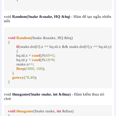
void
Random(Snake &snake, HQ &hq)
- Hàm để tạo ngẫu nhiên
mồi
void
Random
(Snake &snake, HQ &hq)

{

if
(snake.dot[
0
].x == hq.td.x && snake.dot[
0
].y == hq.td.y)

	{

	hq.td.x = 
rand
()%
69
+
5
;

	hq.td.y = 
rand
()%
18
+
8
;

	snake.n++;

Beep
(
1000
, 
100
);

    }

gotoxy
(
78
,
40
);

void
thuagame(Snake snake, int &thua)
- Hàm kiểm thua trò
chơi
void
thuagame
(Snake snake, 
int
 &thua)

{
