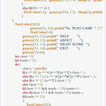
TextColor
(
12
);   
gotoxy
(
20
+i, 
17
);  
Sleep
(
5
);   
printf
(
"
	       }

else
if
(i%
5
 == 
4
) {

TextColor
(
13
);   
gotoxy
(
20
+i, 
17
);   
Sleep
(
5
); 
printf
(
"
	       }

     }

TextColor
(
202
);

gotoxy
(
33
, 
10
); 
printf
(
"%c  PLAY GAME  "
, 
175
);

TextColor
(
14
);

gotoxy
(
33
, 
11
); 
printf
(
"  HELP         "
);

gotoxy
(
33
, 
12
); 
printf
(
"  ABOUT        "
);

gotoxy
(
33
, 
13
); 
printf
(
"  HIGHT SCORE   "
);

gotoxy
(
33
, 
14
); 
printf
(
"  EXIT         "
);

gotoxy
(
78
,
40
);

int
 chon = 
0
;

int
 toado = 
15
;

do
{

		char a = 
getch
();

if
(a == 
80
 ||a == 
's'
||a==
'S'
||a==
'2'
) chon = 
1
;

else
if
(a == 
72
 || a == 
'w'
||a==
'W'
||a==
'8'
) chon = 
2
;

else
if
(a == 
13
 ||a==
'5'
) chon = 
3
;

else
 chon = 
0
;

if
(chon == 
1
 && toado < 
19
) toado++;

else
if
(chon == 
2
 && toado >
15
) toado--;

if
(toado == 
15
)

		{

TextColor
(
202
);
