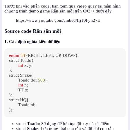
Trước khi vào phần code, bạn xem qua video quay lại màn hình
chương trình demo game Rắn săn mồi trên C/C++ dưới đây.
https://www.youtube.com/embed/IIjT0Fyh27E
Source code Rắn săn mồi
1. Các định nghĩa kiểu dữ liệu
enum
TT
{RIGHT, LEFT, UP, DOWP};

struct Toado{

int
 x, y;

};

struct Snake{

	Toado dot[
500
];

int
 n;

	TT tt;

};

struct HQ{

	Toado td;

};
struct
Toado
: Sử dụng để lưu tọa độ x,y của 1 điểm
struct
Snake
: Lưu trạng thái con rắn và độ dài con rắn