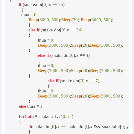
if
 (snake.dot[
0
].x == 
75
) 

	  {

	  thua = 
0
;

Beep
(
3000
, 
500
);
Sleep
(
20
);
Beep
(
3000
, 
500
);

	     	}

else
if
 (snake.dot[
0
].y == 
34
)

		{

			thua = 
0
;

Beep
(
3000
, 
500
);
Sleep
(
20
);
Beep
(
3000
, 
500
);

	     	}

else
if
 (snake.dot[
0
].x == 
4
)

			{

			thua = 
0
;

Beep
(
3000
, 
500
);
Sleep
(
20
);
Beep
(
3000
, 
500
);

	     	}

else
if
 (snake.dot[
0
].y == 
7
) 

				{

			thua = 
0
;

Beep
(
3000
, 
500
);
Sleep
(
20
);
Beep
(
3000
, 
500
);

	     	}

else
 thua = 
1
;

for
(
int
 i = snake.n-
1
; i>
0
; i--)

	{

if
(snake.dot[
0
].x == snake.dot[i].x && snake.dot[
0
].y ==
		{
