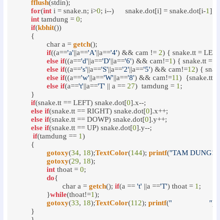
fflush
(stdin);

for
(
int
 i = snake.n; i>
0
; i--) 	snake.dot[i] = snake.dot[i-
1
];

int
 tamdung = 
0
;

if
(
kbhit
())

	{

		char a = 
getch
();

if
((a==
'a'
||a==
'A'
||a==
'4'
) && cam != 
2
) { snake.tt = LEF
else
if
((a==
'd'
||a==
'D'
||a==
'6'
) && cam!=
1
) { snake.tt =
else
if
((a==
's'
||a==
'S'
||a==
'2'
||a==
'5'
) && cam!=
12
) { sna
else
if
((a==
'w'
||a==
'W'
||a==
'8'
) && cam!=
11
)  {snake.tt
else
if
(a==
't'
||a==
'T'
 || a == 
27
)  tamdung = 
1
;

	} 

if
(snake.tt == LEFT) snake.dot[
0
].x--;

else
if
(snake.tt == RIGHT) snake.dot[
0
].x++;

else
if
(snake.tt == DOWP) snake.dot[
0
].y++;

else
if
(snake.tt == UP) snake.dot[
0
].y--;

if
(tamdung == 
1
)

	{

gotoxy
(
34
, 
18
);
TextColor
(
144
); 
printf
(
"TAM DUNG!!!
gotoxy
(
29
, 
18
);

int
 thoat = 
0
;

do
{

			char a = 
getch
(); 
if
(a == 
't'
 ||a ==
'T'
) thoat = 
1
;

		}
while
(thoat!=
1
);

gotoxy
(
33
, 
18
);
TextColor
(
112
); 
printf
(
"                   "
);

	}

	}
