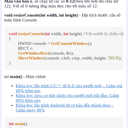
Màu văn bản x
, sẽ chạy từ các số
0-12
(Nếu lớn hơn thì chia dư
12). Với số 0 tương ứng màu đen cho tới màu số 12.
void resizeConsole(int width, int height)
- Đặt kích thước cửa sổ
màn hình Console
void
resizeConsole
(
int
 width, 
int
 height) 
//Với width là chiều rộng
{

	HWND console = 
GetConsoleWindow
();

	RECT r;

GetWindowRect
(console, &r);

MoveWindow
(console, r.left, r.top, width, height, 
TRUE
);

}
int
main()
- Hàm chính
Khóa học lập trình C/C++ từ A-Z cho người mới – Giảm giá
40% hôm nay
Khóa học Java cơ bản dành cho người mới bắt đầu- Giảm
40% hôm nay
Khóa học lập trình Android từ cơ bản đến thành thạo –
Giảm ngay 40%
int
main
()
