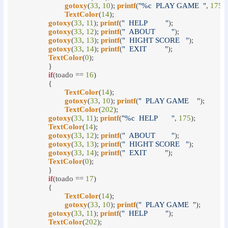
gotoxy
(
33
, 
10
); 
printf
(
"%c  PLAY GAME  "
, 
175
);

TextColor
(
14
);

gotoxy
(
33
, 
11
); 
printf
(
"  HELP         "
);

gotoxy
(
33
, 
12
); 
printf
(
"  ABOUT        "
);

gotoxy
(
33
, 
13
); 
printf
(
"  HIGHT SCORE   "
);

gotoxy
(
33
, 
14
); 
printf
(
"  EXIT         "
);

TextColor
(
0
);

		}

if
(toado == 
16
)

		{

TextColor
(
14
);

gotoxy
(
33
, 
10
); 
printf
(
"  PLAY GAME    "
);

TextColor
(
202
);

gotoxy
(
33
, 
11
); 
printf
(
"%c  HELP       "
, 
175
);

TextColor
(
14
);

gotoxy
(
33
, 
12
); 
printf
(
"  ABOUT        "
);

gotoxy
(
33
, 
13
); 
printf
(
"  HIGHT SCORE   "
);

gotoxy
(
33
, 
14
); 
printf
(
"  EXIT         "
);

TextColor
(
0
);

		}

if
(toado == 
17
)

		{

TextColor
(
14
); 

gotoxy
(
33
, 
10
); 
printf
(
"  PLAY GAME  "
);

gotoxy
(
33
, 
11
); 
printf
(
"  HELP         "
);

TextColor
(
202
);
