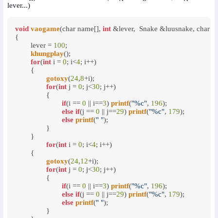
lever...)
void
vaogame
(char name[], 
int
 &lever,  Snake &luusnake, char dn
{

	lever = 
100
;

khungplay
();

for
(
int
 i = 
0
; i<
4
; i++)

	{

gotoxy
(
24
,
8
+i);

for
(
int
 j = 
0
; j<
30
; j++)

		{

if
(i == 
0
 || i==
3
) 
printf
(
"%c"
, 
196
);

else
if
(j == 
0
 || j==
29
) 
printf
(
"%c"
, 
179
);

else
printf
(
" "
);

		}

	}

for
(
int
 i = 
0
; i<
4
; i++)

	{

gotoxy
(
24
,
12
+i);

for
(
int
 j = 
0
; j<
30
; j++)

		{

if
(i == 
0
 || i==
3
) 
printf
(
"%c"
, 
196
);

else
if
(j == 
0
 || j==
29
) 
printf
(
"%c"
, 
179
);

else
printf
(
" "
);

		}
