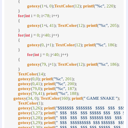
	{

gotoxy
(
1
+i, 
0
);
TextColor
(
12
); 
printf
(
"%c"
, 
220
);

	}

for
(
int
 i = 
0
; i<
78
; i++)

	{

gotoxy
(
1
+i, 
41
); 
TextColor
(
12
); 
printf
(
"%c"
, 
205
);

	}

for
(
int
 j = 
0
; j<
40
; j++)

	{

gotoxy
(
0
, j+
1
); 
TextColor
(
12
); 
printf
(
"%c"
, 
186
);

	}

for
(
int
 j = 
0
; j<
40
; j++)

	{

gotoxy
(
79
, j+
1
); 
TextColor
(
12
); 
printf
(
"%c"
, 
186
);

	}

TextColor
(
14
);

gotoxy
(
0
,
0
); 
printf
(
"%c"
, 
201
);

gotoxy
(
0
,
41
); 
printf
(
"%c"
, 
200
);

gotoxy
(
79
,
0
); 
printf
(
"%c"
, 
187
);

gotoxy
(
79
,
41
); 
printf
(
"%c"
, 
188
);

gotoxy
(
34
, 
0
); 
TextColor
(
160
); 
printf
(
" GAME SNAKE "
);

TextColor
(
1
);

gotoxy
(
3
,
26
); 
printf
(
"$$$$$$$  $$$$$$$   $$$$   $$$   $$$$
gotoxy
(
3
,
27
); 
printf
(
"  $$$   $$$   $$$  $$$$$  $$$   $$$  $
gotoxy
(
3
,
28
); 
printf
(
"  $$$   $$$   $$$  $$$$$$ $$$   $$$   
gotoxy
(
3
,
29
); 
printf
(
"  $$$   $$$$$$$$$  $$$ $$$$$$   $$$ 
gotoxy
(
3
,
30
); 
printf
(
"  $$$   $$$   $$$  $$$  $$$$$   $$$   