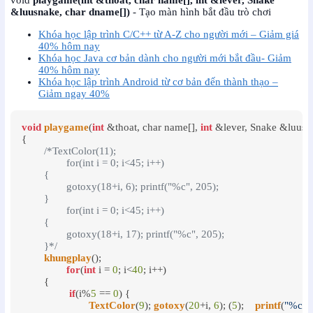
void
playgame(int &thoat, char name[], int &lever, Snake
&luusnake, char dname[])
- Tạo màn hình bắt đầu trò chơi
Khóa học lập trình C/C++ từ A-Z cho người mới – Giảm giá
40% hôm nay
Khóa học Java cơ bản dành cho người mới bắt đầu- Giảm
40% hôm nay
Khóa học lập trình Android từ cơ bản đến thành thạo –
Giảm ngay 40%
void
playgame
(
int
 &thoat, char name[], 
int
 &lever, Snake &luusna
{

/*TextColor(11);

		for(int i = 0; i<45; i++)

	{

		gotoxy(18+i, 6); printf("%c", 205);

	}

		for(int i = 0; i<45; i++)

	{

		gotoxy(18+i, 17); printf("%c", 205);

	}*/
khungplay
();

for
(
int
 i = 
0
; i<
40
; i++)

	{

if
(i%
5
 == 
0
) {

TextColor
(
9
); 
gotoxy
(
20
+i, 
6
); (
5
);    
printf
(
"%c"
, 