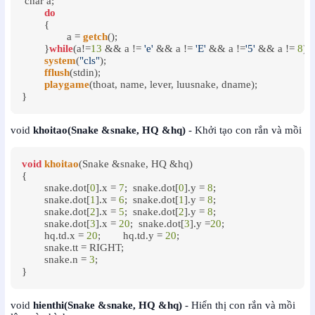
 char a;

do
	{

		a = 
getch
();

	}
while
(a!=
13
 && a != 
'e'
 && a != 
'E'
 && a !=
'5'
 && a != 
8
);

system
(
"cls"
);

fflush
(stdin);

playgame
(thoat, name, lever, luusnake, dname);	

void
khoitao(Snake &snake, HQ &hq)
- Khởi tạo con rắn và mồi
void
khoitao
(Snake &snake, HQ &hq)

{

	snake.dot[
0
].x = 
7
;  snake.dot[
0
].y = 
8
;

	snake.dot[
1
].x = 
6
;  snake.dot[
1
].y = 
8
;

	snake.dot[
2
].x = 
5
;  snake.dot[
2
].y = 
8
;

	snake.dot[
3
].x = 
20
;  snake.dot[
3
].y =
20
;

	hq.td.x = 
20
;        hq.td.y = 
20
;

	snake.tt = RIGHT;

	snake.n = 
3
;

}
void
hienthi(Snake &snake, HQ &hq)
- Hiển thị con rắn và mồi