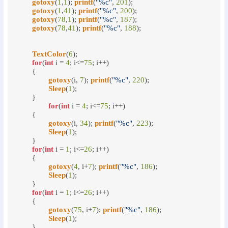
gotoxy
(
1
,
1
); 
printf
(
"%c"
, 
201
);

gotoxy
(
1
,
41
); 
printf
(
"%c"
, 
200
);

gotoxy
(
78
,
1
); 
printf
(
"%c"
, 
187
);

gotoxy
(
78
,
41
); 
printf
(
"%c"
, 
188
);

TextColor
(
6
);

for
(
int
 i = 
4
; i<=
75
; i++)

	{

gotoxy
(i, 
7
); 
printf
(
"%c"
, 
220
);

Sleep
(
1
);

	}

for
(
int
 i = 
4
; i<=
75
; i++)

	{

gotoxy
(i, 
34
); 
printf
(
"%c"
, 
223
);

Sleep
(
1
);

	}

for
(
int
 i = 
1
; i<=
26
; i++)

	{

gotoxy
(
4
, i+
7
); 
printf
(
"%c"
, 
186
);

Sleep
(
1
);

	}

for
(
int
 i = 
1
; i<=
26
; i++)

	{

gotoxy
(
75
, i+
7
); 
printf
(
"%c"
, 
186
);

Sleep
(
1
);

	}
