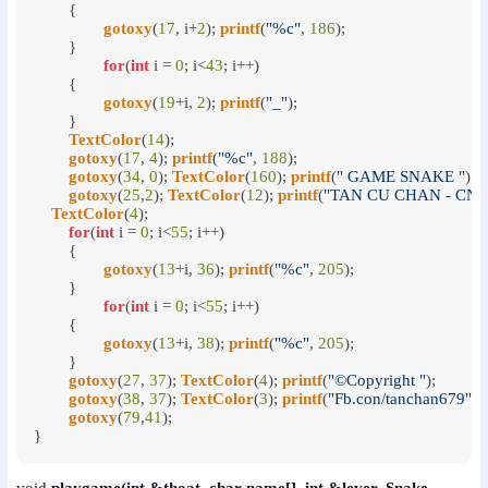
	{

gotoxy
(
17
, i+
2
); 
printf
(
"%c"
, 
186
);

	}

for
(
int
 i = 
0
; i<
43
; i++)

	{

gotoxy
(
19
+i, 
2
); 
printf
(
"_"
);

	}

TextColor
(
14
);

gotoxy
(
17
, 
4
); 
printf
(
"%c"
, 
188
);

gotoxy
(
34
, 
0
); 
TextColor
(
160
); 
printf
(
" GAME SNAKE "
);

gotoxy
(
25
,
2
); 
TextColor
(
12
); 
printf
(
"TAN CU CHAN - CNT
TextColor
(
4
);

for
(
int
 i = 
0
; i<
55
; i++)

	{

gotoxy
(
13
+i, 
36
); 
printf
(
"%c"
, 
205
);

	}

for
(
int
 i = 
0
; i<
55
; i++)

	{

gotoxy
(
13
+i, 
38
); 
printf
(
"%c"
, 
205
);

	}

gotoxy
(
27
, 
37
); 
TextColor
(
4
); 
printf
(
"©Copyright "
);

gotoxy
(
38
, 
37
); 
TextColor
(
3
); 
printf
(
"Fb.con/tanchan679"
);

gotoxy
(
79
,
41
);

}