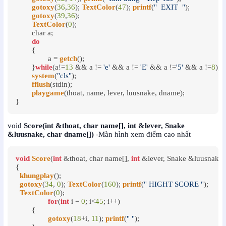
gotoxy
(
36
,
36
); 
TextColor
(
47
); 
printf
(
"  EXIT  "
);

gotoxy
(
39
,
36
);

TextColor
(
0
);

	char a;

do
	{

		a = 
getch
();

	}
while
(a!=
13
 && a != 
'e'
 && a != 
'E'
 && a !=
'5'
 && a !=
8
);

system
(
"cls"
);

fflush
(stdin);

playgame
(thoat, name, lever, luusnake, dname);

}
void
Score(int &thoat, char name[], int &lever, Snake
&luusnake, char dname[])
-Màn hình xem điểm cao nhất
void
Score
(
int
 &thoat, char name[], 
int
 &lever, Snake &luusnake, 
{

khungplay
();

gotoxy
(
34
, 
0
); 
TextColor
(
160
); 
printf
(
" HIGHT SCORE "
);

TextColor
(
0
);

for
(
int
 i = 
0
; i<
45
; i++)

	{

gotoxy
(
18
+i, 
11
); 
printf
(
" "
);
