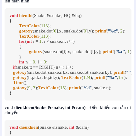
lên màn hình
void
hienthi
(Snake &snake, HQ &hq)

{

TextColor
(
113
);

gotoxy
(snake.dot[
0
].x, snake.dot[
0
].y); 
printf
(
"%c"
, 
2
);

TextColor
(
113
);

for
(
int
 i = 
1
; i < snake.n; i++)

	{

gotoxy
(snake.dot[i].x, snake.dot[i].y); 
printf
(
"%c"
, 
1
);

	}

int
 n = 
0
, l = 
0
;

if
(snake.tt == RIGHT) n++; l++;

gotoxy
(snake.dot[snake.n].x, snake.dot[snake.n].y); 
printf
(
" "
);

gotoxy
(hq.td.x, hq.td.y); 
TextColor
(
124
); 
printf
(
"%c"
,
15
 );

Time
();

gotoxy
(
9
, 
3
);
TextColor
(
15
); 
printf
(
"%d"
, snake.n);

}
void
dieukhien(Snake &snake, int &cam)
- Điều khiển con rắn di
chuyển
void
dieukhien
(Snake &snake, 
int
 &cam)

{
