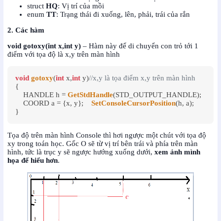
struct
HQ
: Vị trí của mồi
enum
TT
: Trạng thái đi xuống, lên, phải, trái của rắn
2. Các hàm
void gotoxy(int x,int y)
– Hàm này để di chuyển con trỏ tới 1
điểm với tọa độ là x,y trên màn hình
void
gotoxy
(
int
 x,
int
 y)
//x,y là tọa điểm x,y trên màn hình
{    

    HANDLE h = 
GetStdHandle
(STD_OUTPUT_HANDLE);

    COORD a = {x, y};    
SetConsoleCursorPosition
(h, a);

}
Tọa độ trên màn hình Console thì hơi ngược một chút với tọa độ
xy trong toán học. Gốc O sẽ từ vị trí bên trái và phía trên màn
hình, tức là trục y sẽ ngược hướng xuống dưới,
xem ảnh mình
họa để hiểu hơn
.