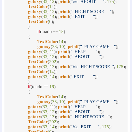
gotoxy
(
33
, 
12
); 
printf
(
"%c  ABOUT      "
, 
175
);

TextColor
(
14
);

gotoxy
(
33
, 
13
); 
printf
(
"  HIGHT SCORE     "
);

gotoxy
(
33
, 
14
); 
printf
(
"  EXIT       "
);

TextColor
(
0
);

		}

if
(toado == 
18
)

		{

TextColor
(
14
);

gotoxy
(
33
, 
10
); 
printf
(
"  PLAY GAME    "
);

gotoxy
(
33
, 
11
); 
printf
(
"  HELP         "
);

gotoxy
(
33
, 
12
); 
printf
(
"  ABOUT        "
);

TextColor
(
202
);

gotoxy
(
33
, 
13
); 
printf
(
"%c  HIGHT SCORE  "
, 
175
);

TextColor
(
14
);

gotoxy
(
33
, 
14
); 
printf
(
" EXIT        "
);

		}

if
(toado == 
19
)

		{

TextColor
(
14
);

gotoxy
(
33
, 
10
); 
printf
(
"  PLAY GAME    "
);

gotoxy
(
33
, 
11
); 
printf
(
"  HELP         "
);

gotoxy
(
33
, 
12
); 
printf
(
"  ABOUT        "
);

gotoxy
(
33
, 
13
); 
printf
(
"  HIGHT SCORE   "
);

TextColor
(
202
);

gotoxy
(
33
, 
14
); 
printf
(
"%c  EXIT      "
, 
175
);

TextColor
(
0
);
