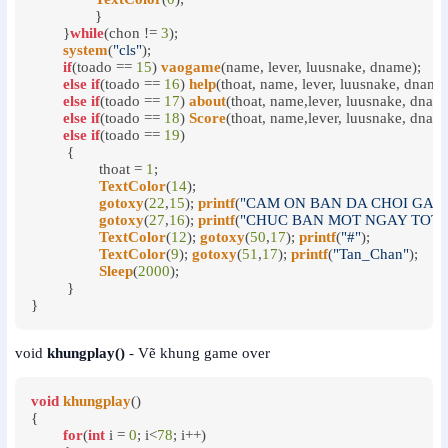
		}

	}
while
(chon != 
3
);

system
(
"cls"
);

if
(toado == 
15
) 
vaogame
(name, lever, luusnake, dname);

else
if
(toado == 
16
) 
help
(thoat, name, lever, luusnake, dname)
else
if
(toado == 
17
) 
about
(thoat, name,lever, luusnake, dname
else
if
(toado == 
18
) 
Score
(thoat, name,lever, luusnake, dname
else
if
(toado == 
19
)

	 {

	 	 thoat = 
1
;

TextColor
(
14
);

gotoxy
(
22
,
15
); 
printf
(
"CAM ON BAN DA CHOI GAME
gotoxy
(
27
,
16
); 
printf
(
"CHUC BAN MOT NGAY TOT 
TextColor
(
12
); 
gotoxy
(
50
,
17
); 
printf
(
"#"
);

TextColor
(
9
); 
gotoxy
(
51
,
17
); 
printf
(
"Tan_Chan"
);

Sleep
(
2000
);

	 }

}
void
khungplay()
- Vẽ khung game over
void
khungplay
()

{

for
(
int
 i = 
0
; i<
78
; i++)
