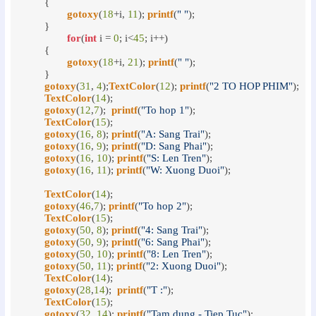
	{

gotoxy
(
18
+i, 
11
); 
printf
(
" "
);

	}

for
(
int
 i = 
0
; i<
45
; i++)

	{

gotoxy
(
18
+i, 
21
); 
printf
(
" "
);

	}

gotoxy
(
31
, 
4
);
TextColor
(
12
); 
printf
(
"2 TO HOP PHIM"
);

TextColor
(
14
);

gotoxy
(
12
,
7
);  
printf
(
"To hop 1"
);

TextColor
(
15
);

gotoxy
(
16
, 
8
); 
printf
(
"A: Sang Trai"
);

gotoxy
(
16
, 
9
); 
printf
(
"D: Sang Phai"
);

gotoxy
(
16
, 
10
); 
printf
(
"S: Len Tren"
);

gotoxy
(
16
, 
11
); 
printf
(
"W: Xuong Duoi"
);

TextColor
(
14
);

gotoxy
(
46
,
7
); 
printf
(
"To hop 2"
);

TextColor
(
15
);

gotoxy
(
50
, 
8
); 
printf
(
"4: Sang Trai"
);

gotoxy
(
50
, 
9
); 
printf
(
"6: Sang Phai"
);

gotoxy
(
50
, 
10
); 
printf
(
"8: Len Tren"
);

gotoxy
(
50
, 
11
); 
printf
(
"2: Xuong Duoi"
);

TextColor
(
14
);

gotoxy
(
28
,
14
);  
printf
(
"T :"
);

TextColor
(
15
);

gotoxy
(
32
, 
14
); 
printf
(
"Tam dung - Tiep Tuc"
);
