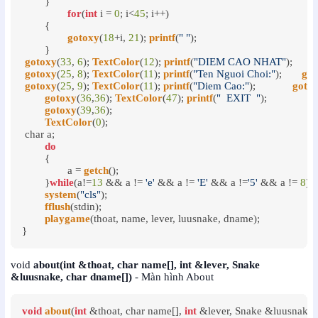
	}

for
(
int
 i = 
0
; i<
45
; i++)

	{

gotoxy
(
18
+i, 
21
); 
printf
(
" "
);

	}

gotoxy
(
33
, 
6
); 
TextColor
(
12
); 
printf
(
"DIEM CAO NHAT"
);  

gotoxy
(
25
, 
8
); 
TextColor
(
11
); 
printf
(
"Ten Nguoi Choi:"
);       
got
gotoxy
(
25
, 
9
); 
TextColor
(
11
); 
printf
(
"Diem Cao:"
);             
goto
gotoxy
(
36
,
36
); 
TextColor
(
47
); 
printf
(
"  EXIT  "
);

gotoxy
(
39
,
36
);

TextColor
(
0
);

 char a;

do
	{

		a = 
getch
();

	}
while
(a!=
13
 && a != 
'e'
 && a != 
'E'
 && a !=
'5'
 && a != 
8
);

system
(
"cls"
);

fflush
(stdin);

playgame
(thoat, name, lever, luusnake, dname);	

}
void
about(int &thoat, char name[], int &lever, Snake
&luusnake, char dname[])
- Màn hình About
void
about
(
int
 &thoat, char name[], 
int
 &lever, Snake &luusnake, 