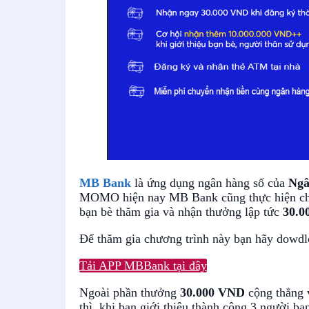
MB Bank
là ứng dụng ngân hàng số của
Ngâ
MOMO hiện nay MB Bank cũng thực hiện chiến
bạn bè thăm gia và nhận thưởng lập tức
30.0
Để thăm gia chương trình này bạn hãy dowd
Tải APP MBBank tại đây
Ngoài phần thưởng
30.000 VND
cộng thẳng 
thì, khi bạn giới thiệu thành công 3 người b