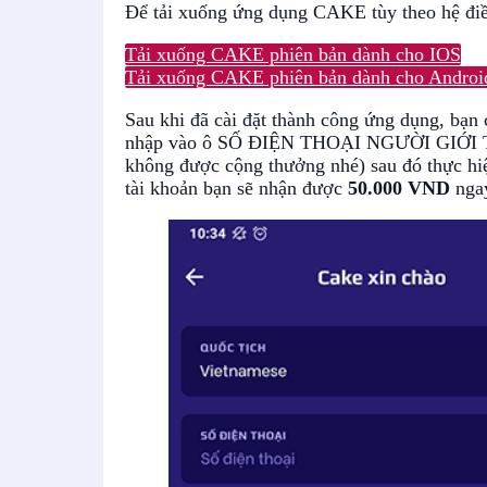
Để tải xuống ứng dụng CAKE tùy theo hệ điề
Tải xuống CAKE phiên bản dành cho IOS
Tải xuống CAKE phiên bản dành cho Androi
Sau khi đã cài đặt thành công ứng dụng, bạn 
nhập vào ô SỐ ĐIỆN THOẠI NGƯỜI GIỚI 
không được cộng thưởng nhé) sau đó thực hi
tài khoản bạn sẽ nhận được
50.000 VND
ngay