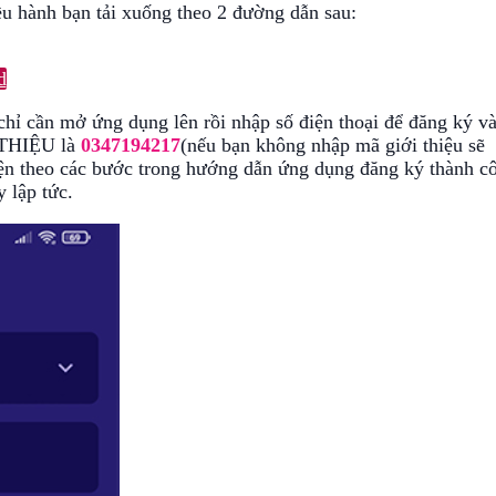
u hành bạn tải xuống theo 2 đường dẫn sau:
d
chỉ cần mở ứng dụng lên rồi nhập số điện thoại để đăng ký v
THIỆU là
0347194217
(nếu bạn không nhập mã giới thiệu sẽ
ện theo các bước trong hướng dẫn ứng dụng đăng ký thành c
 lập tức.