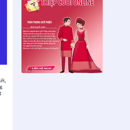
ết,
g
g