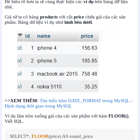
Để hiểu rõ hơn ta sẽ cùng thực hiện
các
ví dụ
trên bảng dữ liệu
nhé
.
Giả sử ta có bảng
products
với cột
price
chứa giá của các sản
phẩm. Bảng dữ liệu ví dụ như
hình bên dưới
.
>>XEM THÊM:
Tìm hiểu hàm DATE_FORMAT trong MySQL –
Định dạng thời gian trong MySQL
Ví dụ làm tròn xuống giá của các sản phẩm với hàm
FLOOR
()
.
Viết SQL.
SELECT*, 
FLOOR
(price) AS round_price
