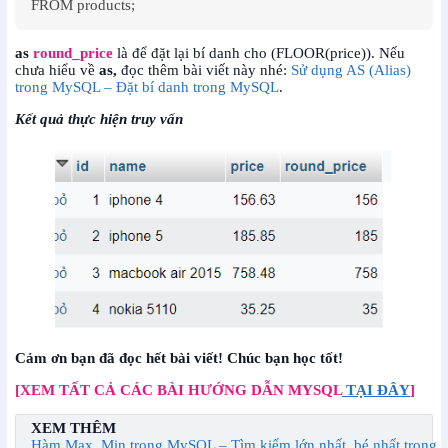
FROM products;
as
round_price
là để đặt lại bí danh cho (FLOOR(price)). Nếu
chưa hiểu về
as,
đọc thêm bài viết này nhé:
Sử dụng AS (Alias)
trong MySQL – Đặt bí danh trong MySQL
.
Kết quả thực hiện truy vấn
Cảm ơn bạn đã đọc hết bài viết! Chúc bạn học tốt!
[XEM TẤT CẢ CÁC BÀI HƯỚNG DẪN MYSQL
TẠI ĐÂY
]
XEM THÊM
Hàm Max, Min trong MySQL – Tìm kiếm lớn nhất, bé nhất trong c