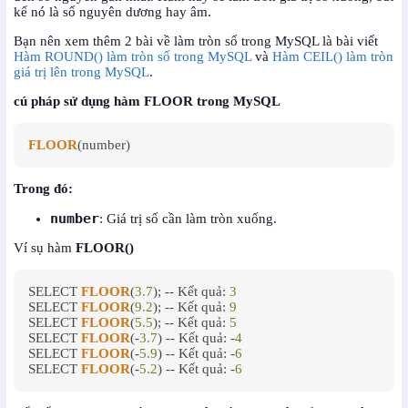
kể nó là số nguyên dương hay âm.
Bạn nên xem thêm 2 bài về làm tròn số trong MySQL là bài viết
Hàm ROUND() làm tròn số trong MySQL
và
Hàm CEIL() làm tròn
giá trị lên trong MySQL
.
cú pháp sử dụng hàm FLOOR trong MySQL
FLOOR
(number)
Trong đó:
number
: Giá trị số cần làm tròn xuống.
Ví sụ hàm
FLOOR()
SELECT 
FLOOR
(
3.7
); -- Kết quả: 
3
SELECT 
FLOOR
(
9.2
); -- Kết quả: 
9
SELECT 
FLOOR
(
5.5
); -- Kết quả: 
5
SELECT 
FLOOR
(-
3.7
) -- Kết quả: -
4
SELECT 
FLOOR
(-
5.9
) -- Kết quả: -
6
SELECT 
FLOOR
(-
5.2
) -- Kết quả: -
6