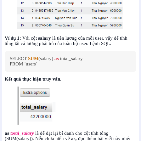
Ví dụ 1:
Với cột
salary
là tiền lương của mỗi user, vậy để tính
tổng tất cả lương phải trả của toàn bộ user. Lệnh SQL.
SELECT 
SUM
(salary) 
as
 total_salary

FROM `users`
Kết quả thực hiện truy vấn.
as
total_salary
là để đặt lại bí danh cho cột tính tổng
(SUM(salary)). Nếu chưa hiểu về
as,
đọc thêm bài viết này nhé: