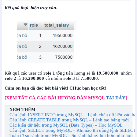
Kết quả thực hiện truy vấn
.
Kết quả các user có
role 1
tổng tiền lương sẽ là
19.500.000
. nhóm
role 2
là
16.200.000
và nhóm
role 3
là
7.500.00
.
Cảm ơn bạn đã đợc hết bài viết! CHúc bạn học tốt!
[XEM TẤT CẢ CÁC BÀI HƯỚNG DẪN MYSQL
TẠI ĐÂY
]
XEM THÊM
Câu lệnh INSERT INTO trong MySQL – Lệnh chèn dữ liệu vào bả
Câu lệnh CREATE TABLE trong MySQL – Lệnh tạo bảng mới
Các kiểu dữ liệu trong MySQL (Data Types) – Học MySQL
Câu lệnh SELECT trong MySQL – Khi nào thì dùng lệnh SELECT
Toán tử so sánh trong MySQL – So sánh bằng, lớn hơn, nhỏ hơn