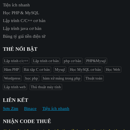
Tiện ích nhanh
Học PHP & MySQL
Lập trình C/C++ cơ bản
Lập trình java cơ bản
Bảng tỷ giá tiền điện tử
THẺ NỔI BẬT
Lập trình c/c++
Lập trình cơ bản
php cơ bản
PHP&Mysql
Hàm PHP
Bài tập C cơ bản
Mysql
Học MySQL cơ bản
Học Web
Wordpress
học php
hàm xử mảng trong php
Thuật toán
Lập trình web
Thủ thuật máy tính
LIÊN KẾT
Sơn Zim
Binace
Tiện ích nhanh
NHẬN CODE THUÊ