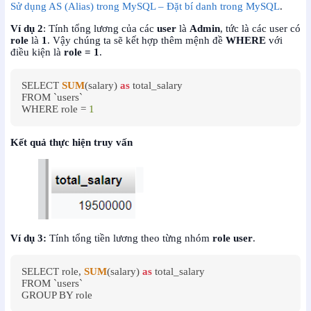
Sử dụng AS (Alias) trong MySQL – Đặt bí danh trong MySQL
.
Ví dụ 2
: Tính tổng lương của các
user
là
Admin
, tức là các user có
role
là
1
. Vậy chúng ta sẽ kết hợp thêm mệnh đề
WHERE
với
điều kiện là
role = 1
.
SELECT 
SUM
(salary) 
as
 total_salary

FROM `users`

WHERE role = 
1
Kết quả thực hiện truy vấn
Ví dụ 3:
Tính tổng tiền lương theo từng nhóm
role user
.
SELECT role, 
SUM
(salary) 
as
 total_salary

FROM `users`

GROUP BY role