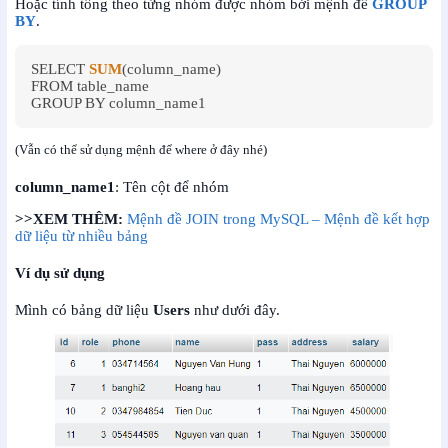
Hoặc tính tổng theo từng nhóm được nhóm bởi mệnh đề
GROUP
BY
.
SELECT 
SUM
(column_name) 

FROM table_name

GROUP BY column_name1
(Vẫn có thể sử dụng mệnh để where ở đây nhé)
column_name1
: Tên cột để nhóm
>>XEM THÊM:
Mệnh đề JOIN trong MySQL – Mệnh đề kết hợp
dữ liệu từ nhiều bảng
Ví dụ sử dụng
Mình có bảng dữ liệu
Users
như dưới đây.