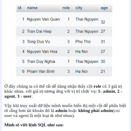
Ở đây chúng ta có thể rất dễ dàng nhận thấy cột
role
có 3 giá trị
khác nhau. với giá trị tương ứng với vị trí chức vụ:
1-
admin
,
2 -
agent
,
3 - user
.
Vậy khi truy xuất dữ liệu mình muốn hiển thị một cột để phân biệt
rõ rằng hơn tài khoản đó là
admin
hoặc
không phải admin
(coi
user và agent là một loại tk như nhau).
Mình sẽ viết lệnh SQL như sau: