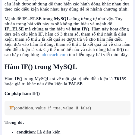
câu lệnh được sử dụng để thực hiện các hành động khác nhau dựa
theo các điều kiện khác nhau hay dùng để rẽ nhánh chương trình.
Mệnh đề
IF...ELSE
trong
MySQL
cũng tương tự như vậy. Tuy
nhiên trong bài viết này ta sẽ không tìm hiểu về mệnh đề
IF...ELSE
mà chúng ta tìm hiểu về
hàm IF()
. Hàm này hoạt động
dựa trên câu lệnh
IF
, hàm có 3 tham số, tham số thứ nhất là điều
kiện, tham số thứ 2 là kết quả sẽ được trả về cho hàm nếu điều
kiện đưa vào hàm là đúng, tham số thứ 3 là kết quả trả về cho hàm
nếu điều kiện là sai. Cụ thể như thế nào và cách dùng hàm
IF()
ra
sao hãy cùng blog
tuicocach.com
tìm hiểu ngay bài viết dưới đây.
Hàm IF() trong MySQL
Hàm
IF()
trong MySQL trả về một giá trị nếu điều kiện là
TRUE
hoặc giá trị khác nếu điều kiện là
FALSE
.
Cú pháp hàm IF()
IF
(condition, value_if_true, value_if_false)
Trong đó:
condition
: Là điều kiện