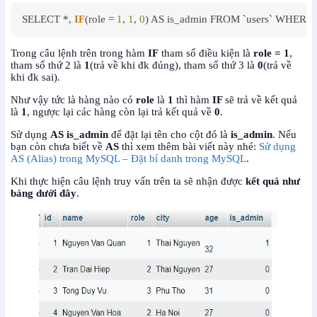
SELECT *, 
IF
(role = 
1
, 
1
, 
0
) AS is_admin FROM `users` WHERE 
Trong câu lệnh trên trong hàm
IF
tham số điều kiện là
role = 1
,
tham số thứ 2 là
1
(trả về khi đk đúng), tham số thứ 3 là
0
(trả về
khi đk sai).
Như vậy tức là hàng nào có
role
là
1
thì hàm
IF
sẽ trả về kết quả
là
1
, ngược lại các hàng còn lại trả kết quả về
0
.
Sử dụng
AS is_admin
để đặt lại tên cho cột đó là
is_admin
. Nếu
bạn còn chưa biết về
AS
thì xem thêm bài viết này nhé:
Sử dụng
AS (Alias) trong MySQL – Đặt bí danh trong MySQL
.
Khi thực hiện câu lệnh truy vấn trên ta sẽ nhận được
kết quả như
bảng dưới đây
.