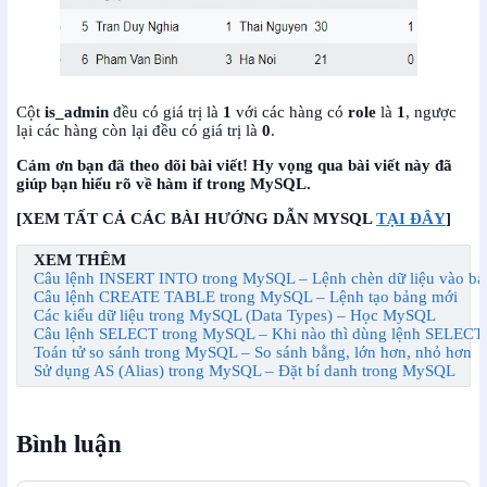
Cột
is_admin
đều có giá trị là
1
với các hàng có
role
là
1
, ngược
lại các hàng còn lại đều có giá trị là
0
.
Cảm ơn bạn đã theo dõi bài viết! Hy vọng qua bài viết này đã
giúp bạn hiểu rõ về hàm if trong MySQL.
[XEM TẤT CẢ CÁC BÀI HƯỚNG DẪN MYSQL
TẠI ĐÂY
]
XEM THÊM
Câu lệnh INSERT INTO trong MySQL – Lệnh chèn dữ liệu vào bả
Câu lệnh CREATE TABLE trong MySQL – Lệnh tạo bảng mới
Các kiểu dữ liệu trong MySQL (Data Types) – Học MySQL
Câu lệnh SELECT trong MySQL – Khi nào thì dùng lệnh SELECT
Toán tử so sánh trong MySQL – So sánh bằng, lớn hơn, nhỏ hơn
Sử dụng AS (Alias) trong MySQL – Đặt bí danh trong MySQL
Bình luận