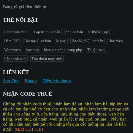
Bảng tỷ giá tiền điện tử
THẺ NỔI BẬT
Lập trình c/c++
Lập trình cơ bản
php cơ bản
PHP&Mysql
Hàm PHP
Bài tập C cơ bản
Mysql
Học MySQL cơ bản
Học Web
Wordpress
học php
hàm xử mảng trong php
Thuật toán
Lập trình web
Thủ thuật máy tính
LIÊN KẾT
Sơn Zim
Binace
Tiện ích nhanh
NHẬN CODE THUÊ
Chúng tôi nhận code thuê, nhận làm đồ án, nhận làm bài tập lớn và
cả các bài tập nhỏ cơ bản cho sinh viên, nhận làm landing page giới
thiệu cho công ty & cửa hàng, ứng dụng cho điện thoại, web bán
hàng, web blog cá nhân, web quản lý, thiệp cưới online... Nếu bạn
có nhu cầu hãy liên hệ với chúng tôi qua các thông tin liên hệ bên
dưới!
XEM CHI TIẾT