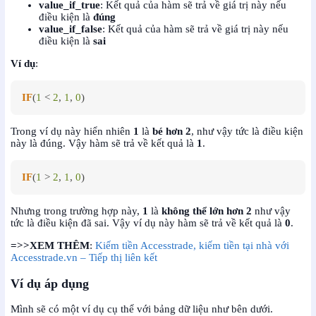
value_if_true
: Kết quả của hàm sẽ trả về giá trị này nếu
điều kiện là
đúng
value_if_false
: Kết quả của hàm sẽ trả về giá trị này nếu
điều kiện là
sai
Ví dụ
:
IF
(
1
 < 
2
, 
1
, 
0
)
Trong ví dụ này hiển nhiên
1
là
bé hơn 2
, như vậy tức là điều kiện
này là đúng. Vậy hàm sẽ trả về kết quả là
1
.
IF
(
1
 > 
2
, 
1
, 
0
)
Nhưng trong trường hợp này,
1
là
không thể lớn hơn 2
như vậy
tức là điều kiện đã sai. Vậy ví dụ này hàm sẽ trả về kết quả là
0
.
=>>XEM THÊM
:
Kiếm tiền Accesstrade, kiếm tiền tại nhà với
Accesstrade.vn – Tiếp thị liên kết
Ví dụ áp dụng
Mình sẽ có một ví dụ cụ thể với bảng dữ liệu như bên dưới.