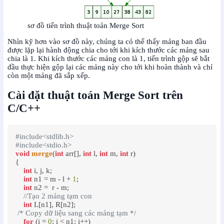
sơ đồ tiến trình thuật toán Merge Sort
Nhìn kỹ hơn vào sơ đồ này, chúng ta có thể thấy mảng ban đầu
được lặp lại hành động chia cho tới khi kích thước các mảng sau
chia là 1. Khi kích thước các mảng con là 1, tiến trình gộp sẽ bắt
đầu thực hiện gộp lại các mảng này cho tới khi hoàn thành và chỉ
còn một mảng đã sắp xếp.
Cài đặt thuật toán Merge Sort trên
C/C++
#include<stdlib.h>
#include<stdio.h>
void
merge
(
int
 arr[], 
int
 l, 
int
 m, 
int
 r)

{

int
 i, j, k;

int
 n1 = m - l + 
1
;

int
 n2 =  r - m;

//Tạo 2 mảng tạm con
int
 L[n1], R[n2];

/* Copy dữ liệu sang các mảng tạm */
for
 (i = 
0
; i < n1; i++)
