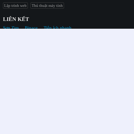
Lập trình web
Thủ thuật máy tính
LIÊN KẾT
Sơn Zim
Binace
Tiện ích nhanh
NHẬN CODE THUÊ
Chúng tôi nhận code thuê, nhận làm đồ án, nhận làm bài tập lớn và
cả các bài tập nhỏ cơ bản cho sinh viên, nhận làm landing page giới
thiệu cho công ty & cửa hàng, ứng dụng cho điện thoại, web bán
hàng, web blog cá nhân, web quản lý, thiệp cưới online... Nếu bạn
có nhu cầu hãy liên hệ với chúng tôi qua các thông tin liên hệ bên
dưới!
XEM CHI TIẾT
Mã code:
72s (Đếm ngược)