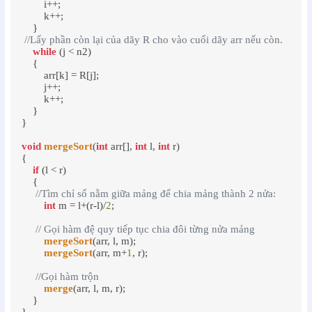
        i++;

        k++;

    }

//Lấy phần còn lại của dãy R cho vào cuối dãy arr nếu còn.
while
 (j < n2)

    {

        arr[k] = R[j];

        j++;

        k++;

    }

}

void
mergeSort
(
int
 arr[], 
int
 l, 
int
 r)

{

if
 (l < r)

    {

//Tìm chỉ số nằm giữa mảng để chia mảng thành 2 nửa:
int
 m = l+(r-l)/
2
;

// Gọi hàm đệ quy tiếp tục chia đôi từng nửa mảng
mergeSort
(arr, l, m);

mergeSort
(arr, m+
1
, r);

//Gọi hàm trộn
merge
(arr, l, m, r);

    }

}
