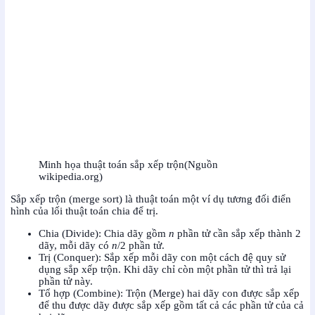
Minh họa thuật toán sắp xếp trộn(Nguồn
wikipedia.org)
Sắp xếp trộn (merge sort) là thuật toán một ví dụ tương đối điển
hình của lối thuật toán chia để trị.
Chia (Divide): Chia dãy gồm
n
phần tử cần sắp xếp thành 2
dãy, mỗi dãy có
n
/2 phần tử.
Trị (Conquer): Sắp xếp mỗi dãy con một cách đệ quy sử
dụng sắp xếp trộn. Khi dãy chỉ còn một phần tử thì trả lại
phần tử này.
Tổ hợp (Combine): Trộn (Merge) hai dãy con được sắp xếp
để thu được dãy được sắp xếp gồm tất cả các phần tử của cả