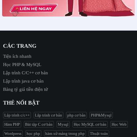
CÁC TRANG
Tiện ích nhanh
Học PHP & MySQL
Lập trình C/C++ cơ bản
Lập trình java cơ bản
Bảng tỷ giá tiền điện tử
THẺ NỔI BẬT
Lập trình c/c++
Lập trình cơ bản
php cơ bản
PHP&Mysql
Hàm PHP
Bài tập C cơ bản
Mysql
Học MySQL cơ bản
Học Web
Wordpress
học php
hàm xử mảng trong php
Thuật toán