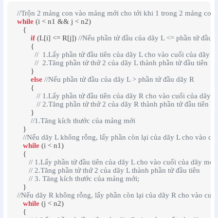
//Trộn 2 mảng con vào mảng mới cho tới khi 1 trong 2 mảng con
while
 (i < n1 && j < n2)

    {

if
 (L[i] <= R[j]) 
//Nếu phần tử đầu của dãy L <= phần tử đầu 
        {

//  1.Lấy phần tử đầu tiên của dãy L cho vào cuối của dãy m
//  2.Tăng phần tử thứ 2 của dãy L thành phần tử đầu tiên
        }

else
//Nếu phần tử đầu của dãy L > phần tử đầu dãy R
        {

// 1.Lấy phần tử đầu tiên của dãy R cho vào cuối của dãy m
// 2.Tăng phần tử thứ 2 của dãy R thành phần tử đầu tiên
        }

//1.Tăng kích thước của mảng mới
    }

//Nếu dãy L không rỗng, lấy phần còn lại của dãy L cho vào cu
while
 (i < n1)

    {

// 1.Lấy phần tử đầu tiên của dãy L cho vào cuối của dãy mới.
// 2.Tăng phần tử thứ 2 của dãy L thành phần tử đầu tiên
// 3. Tăng kích thước của mảng mới;
    }

//Nếu dãy R không rỗng, lấy phần còn lại của dãy R cho vào cuối
while
 (j < n2)

    {
