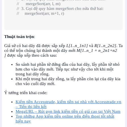
//      mergeSort(arr, l, m)
//  3. Gọi đệ quy hàm mergeSort cho nửa thứ hai:
//     mergeSort(arr, m+1, r)
Thuật toán trộn
:
Giả sử có hai dãy đã được sắp xếp
L[1..n_1n1​]
và
R[1..n_2n2​]
. Ta
có thể trộn chúng lại thành một dãy mới
M[1..n_1 + n_2n1​+n2​
]
được sắp xếp theo cách sau:
So sánh hai phần tử đứng đầu của hai dãy, lấy phần tử nhỏ
hơn cho vào dãy mới. Tiếp tục như vậy cho tới khi một
trong hai dãy rỗng.
Khi một trong hai dãy rỗng, ta lấy phần còn lại của dãy kia
cho vào cuối dãy mới.
Ý tưởng triển khai code:
Kiếm tiền Accesstrade, kiếm tiền tại nhà với Accesstrade.vn
– Tiếp thị liên kết
MegaURL – Rút gọn link kiếm tiền có giá cao tại Việt Nam
Top những App kiếm tiền online trên điện thoại tốt nhất
hiện nay