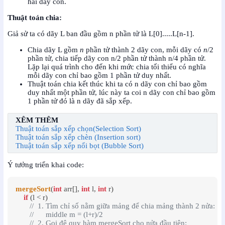
hai dãy con.
Thuật toán chia:
Giả sử ta có dãy L ban đầu gồm n phần tử là L[0].....L[n-1].
Chia dãy L gồm
n
phần tử thành 2 dãy con, mỗi dãy có
n
/2
phần tử, chia tiếp dãy con n/2 phần tử thành n/4 phần tử.
Lặp lại quá trình cho đến khi mức chia tối thiểu có nghĩa
mỗi dãy con chỉ bao gồm 1 phần tử duy nhất.
Thuật toán chia kết thúc khi ta có n dãy con chỉ bao gồm
duy nhất một phần tử, lúc này ta coi n dãy con chỉ bao gồm
1 phần tử đó là n dãy đã sắp xếp.
XÊM THÊM
Thuật toán sắp xếp chọn(Selection Sort)
Thuật toán sắp xếp chèn (Insertion sort)
Thuật toán sắp xếp nổi bọt (Bubble Sort)
Ý tưởng triển khai code:
mergeSort
(
int
 arr[], 
int
 l, 
int
 r)

if
 (l < r)

//  1. Tìm chỉ số nằm giữa mảng để chia mảng thành 2 nửa:
//      middle m = (l+r)/2
//  2. Gọi đệ quy hàm mergeSort cho nửa đầu tiên:   