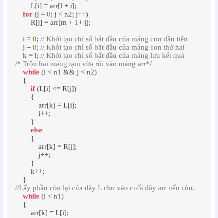
        L[i] = arr[l + i];

for
 (j = 
0
; j < n2; j++)

        R[j] = arr[m + 
1
+ j];

    i = 
0
; 
// Khởi tạo chỉ số bắt đầu của mảng con đầu tiên
    j = 
0
; 
// Khởi tạo chỉ số bắt đầu của mảng con thứ hai
    k = l; 
// Khởi tạo chỉ số bắt đầu của mảng lưu kết quả
/* Trộn hai mảng tạm vừa rồi vào mảng arr*/
while
 (i < n1 && j < n2)

    {

if
 (L[i] <= R[j])

        {

            arr[k] = L[i];

            i++;

        }

else
        {

            arr[k] = R[j];

            j++;

        }

        k++;

//Lấy phần còn lại của dãy L cho vào cuối dãy arr nếu còn.
while
 (i < n1)

    {

        arr[k] = L[i];
