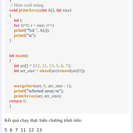
// Hàm xuất mảng 
void
printArray
(
int
 A[], 
int
 size)

{

int
 i;

for
 (i=
0
; i < size; i++)

printf
(
"%d "
, A[i]);

printf
(
"\n"
);

}

int
main
()

{

int
 arr[] = {
12
, 
11
, 
13
, 
5
, 
6
, 
7
};

int
 arr_size = 
sizeof
(arr)/
sizeof
(arr[
0
]);

mergeSort
(arr, 
0
, arr_size - 
1
);

printf
(
"\nSorted array:\n"
);

printArray
return
0
;

}
Kết quả chạy thực hiện chương trình trên:
5 6 7 11 12 13