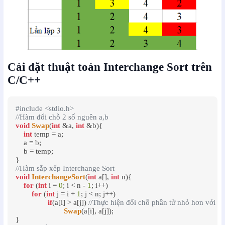
Cài đặt thuật toán Interchange Sort trên
C/C++
#include <stdio.h>
//Hàm đổi chỗ 2 số nguên a,b
void
Swap
(
int
 &a, 
int
 &b){

int
 temp = a;

    a = b;

    b = temp;

//Hàm sắp xếp Interchange Sort
void
InterchangeSort
(
int
 a[], 
int
 n){	

for
 (
int
 i = 
0
; i < n - 
1
; i++)

for
 (
int
 j = i + 
1
; j < n; j++)

if
(a[i] > a[j]) 
//Thực hiện đổi chỗ phần tử nhỏ hơn với phầ
Swap
(a[i], a[j]);
