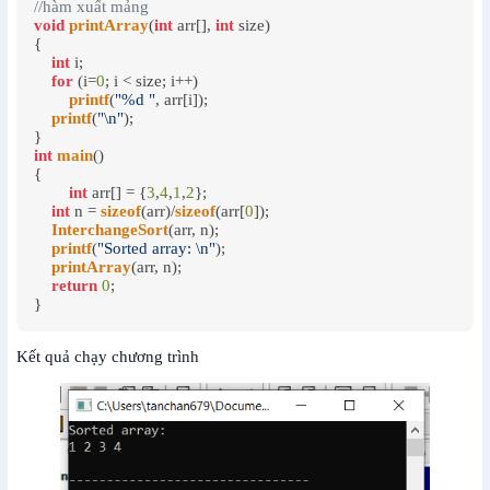
//hàm xuất mảng
void
printArray
(
int
 arr[], 
int
 size)

{

int
 i;

for
 (i=
0
; i < size; i++)

printf
(
"%d "
, arr[i]);

printf
(
"\n"
);

int
main
()

{

int
 arr[] = {
3
,
4
,
1
,
2
};

int
 n = 
sizeof
(arr)/
sizeof
(arr[
0
]);

InterchangeSort
(arr, n);

printf
(
"Sorted array: \n"
);

printArray
(arr, n);

return
0
;

}
Kết quả chạy chương trình