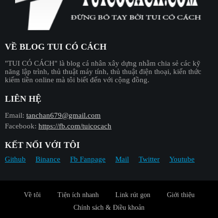
VỀ BLOG TUI CÓ CÁCH
"︎TUI CÓ CÁCH"
là blog cá nhân xây dựng nhằm chia sẻ các kỹ
năng lập trình, thủ thuật máy tính, thủ thuật điện thoại, kiến thức
kiếm tiền online mà tôi biết đến với cộng đồng.
LIÊN HỆ
Email:
tanchan679@gmail.com
Facebook:
https://fb.com/tuicocach
KẾT NỐI VỚI TÔI
Github
Binance
Fb Fanpage
Mail
Twitter
Youtube
Về tôi
Tiện ích nhanh
Link rút gọn
Giới thiệu
Chính sách & Điều khoản