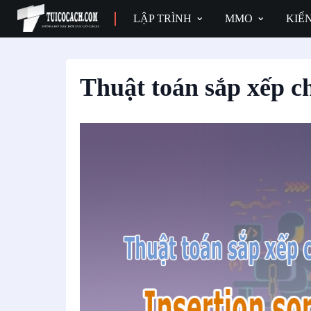
LẬP TRÌNH
MMO
KIẾ
Thuật toán sắp xếp ch