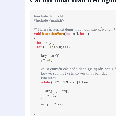
Cài đặt thuật toán trên ng
#include <stdio.h>
#include <math.h>
/* Hàm sắp xếp sử dụng thuật toán sắp xếp chèn *
void
insertionSort
(
int
 arr[], 
int
 n)

{

int
 i, key, j;

for
 (i = 
1
; i < n; i++)

   {

       key = arr[i];

       j = i-
1
;

/* Di chuyển các phần tử có giá trị lớn hơn giá t
       key về sau một vị trí so với vị trí ban đầu

       của nó */
while
 (j >= 
0
 && arr[j] > key)

       {

           arr[j+
1
] = arr[j];

           j = j-
1
;

       }

       arr[j+
1
] = key;

   }

}
