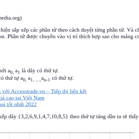
pedia.org)
c hiện sắp xếp các phần tử theo cách duyệt từng phần tử. Và c
on. Phần tử được chuyền vào vị trí thích hợp sao cho mảng c
.
mới a
a
là dãy có thứ tự.
0,
1
có thứ tự a
a
a
có thứ tự.
0,
1, …,
n-1
 với Accesstrade.vn – Tiếp thị liên kết
iá cao tại Việt Nam
oại tốt nhất 2022
xếp dãy {3,2,6,9,1,4,7,10,8,5} theo thứ tự tăng dần ta sẽ thấy