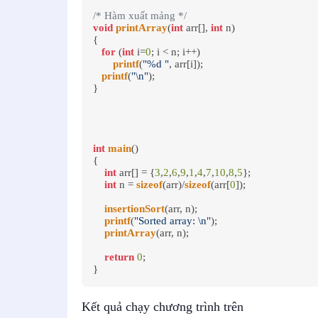
/* Hàm xuất mảng */
void
printArray
(
int
 arr[], 
int
 n)

{

for
 (
int
 i=
0
; i < n; i++)

printf
(
"%d "
, arr[i]);

printf
(
"\n"
);

}

int
main
()

{

int
 arr[] = {
3
,
2
,
6
,
9
,
1
,
4
,
7
,
10
,
8
,
5
};

int
 n = 
sizeof
(arr)/
sizeof
(arr[
0
]);

insertionSort
(arr, n);

printf
(
"Sorted array: \n"
);

printArray
(arr, n);

return
0
;

}
Kết quả chạy chương trình trên