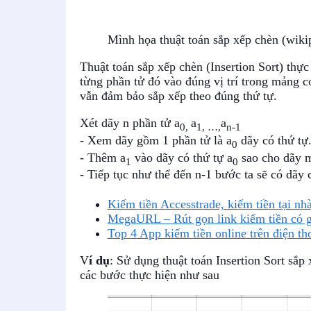
Mình họa thuật toán sắp xếp chèn (wiki
Thuật toán sắp xếp chèn (Insertion Sort) thự
từng phần tử đó vào đúng vị trí trong mảng c
vẫn đảm bảo sắp xếp theo đúng thứ tự.
Xét dãy n phần tử a
a
a
0,
1, …,
n-1
- Xem dãy gồm 1 phần tử là a
dãy có thứ tự
0
- Thêm a
vào dãy có thứ tự a
sao cho dãy 
1
0
- Tiếp tục như thế đến n-1 bước ta sẽ có dãy 
Kiếm tiền Accesstrade, kiếm tiền tại nhà
MegaURL – Rút gọn link kiếm tiền có g
Top 4 App kiếm tiền online trên điện th
V
í dụ
: Sử dụng thuật toán Insertion Sort sắp 
các bước thực hiện như sau