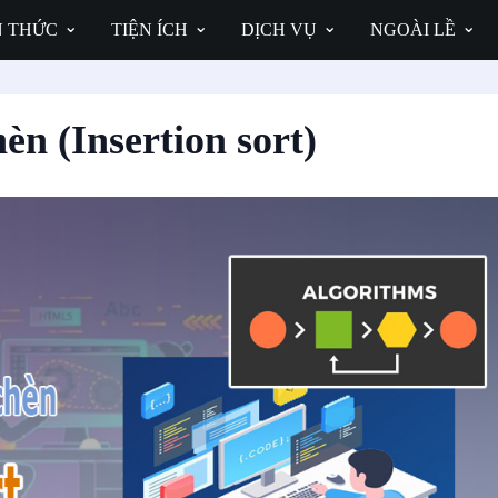
N THỨC
TIỆN ÍCH
DỊCH VỤ
NGOÀI LỀ
èn (Insertion sort)