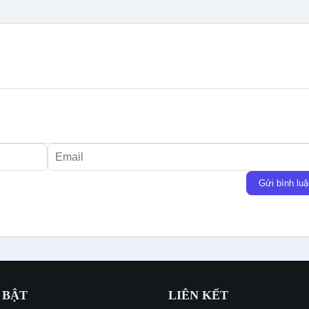
Gửi bình luậ
 BẬT
LIÊN KẾT