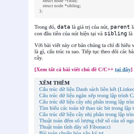
   struct node *child;

   struct node *sibling;

data
parent
Trong đó,
là giá trị của nút,
l
sibling
con đầu tiên của nút hiện tại và
là 
Với bài viết này cơ bản chúng ta chỉ đi hiểu v
là gì, cấu trúc ra sao. Tiếp tục theo dõi các b
cây.
[Xem tất cả bài viết chủ đề C/C++
tại đây
]
XÊM THÊM
Cấu trúc dữ liệu Danh sách liên kết (Linked
Cấu trúc dữ liệu ngăn xếp trong lập trình 
Cấu trúc dữ liệu cây nhị phân trong lập tr
Tìm hiểu các toán tử thao tác bit trong lập
Cấu trúc dữ liệu cây nhị phân trong lập tr
Thuật toán đếm số lượng chữ số của số ng
Thuật toán tính dãy số Fibonacci
Bài toán chuẩn hóa xâu ký tự