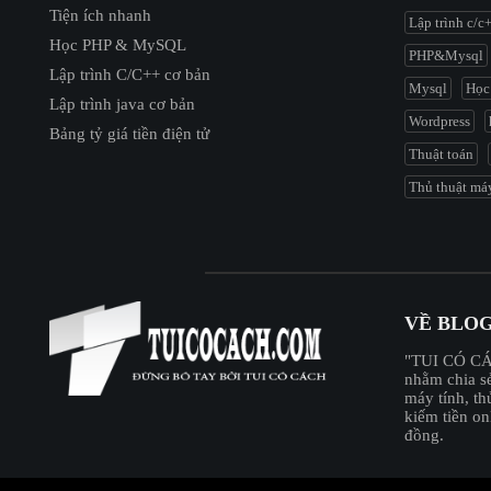
Tiện ích nhanh
Lập trình c/c
Học PHP & MySQL
PHP&Mysql
Lập trình C/C++ cơ bản
Mysql
Học
Lập trình java cơ bản
Wordpress
Bảng tỷ giá tiền điện tử
Thuật toán
Thủ thuật máy
VỀ BLOG
"︎TUI CÓ 
nhằm chia sẻ
máy tính, thủ
kiếm tiền on
đồng.