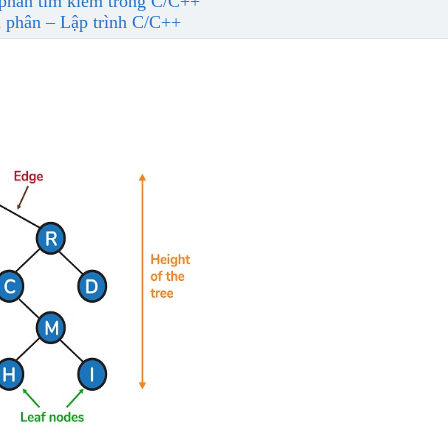
 phân tìm kiếm trong C/C++
hị phân – Lập trình C/C++