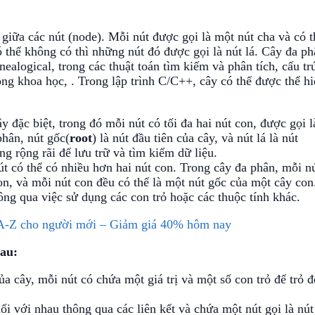
giữa các nút (node). Mỗi nút được gọi là một nút cha và có t
 thể không có thì những nút đó được gọi là nút lá. Cây đa ph
alogical, trong các thuật toán tìm kiếm và phân tích, cấu tr
ong khoa học, . Trong lập trình C/C++, cây có thể được thể hi
y đặc biệt, trong đó mỗi nút có tối đa hai nút con, được gọi l
phân, nút gốc(
root
) là nút đầu tiên của cây, và nút lá là nút
 rộng rãi để lưu trữ và tìm kiếm dữ liệu.
t có thể có nhiều hơn hai nút con. Trong cây đa phân, mỗi n
on, và mỗi nút con đều có thể là một nút gốc của một cây con
ng qua việc sử dụng các con trỏ hoặc các thuộc tính khác.
 A-Z cho người mới – Giảm giá 40% hôm nay
sau:
ủa cây, mỗi nút có chứa một giá trị và một số con trỏ để trỏ đ
ối với nhau thông qua các liên kết và chứa một nút gọi là nút