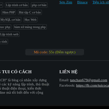
Sơn Zim
Binace
Tiện ích n
++
Lập trình cơ bản
php cơ bản
Hàm PHP
Bài tập C cơ bản
 MySQL cơ bản
Học Web
học php
hàm xử mảng trong php
Lập trình web
 tính
Mã code:
54s (Đếm ngược)
 TUI CÓ CÁCH
LIÊN HỆ
CÁCH"
là blog cá nhân xây dựng
Email:
tanchan679@gmail.com
 các kỹ năng lập trình, thủ thuật
Facebook:
https://fb.com/tuicoc
 thuật điện thoại, kiến thức
line mà tôi biết đến với cộng