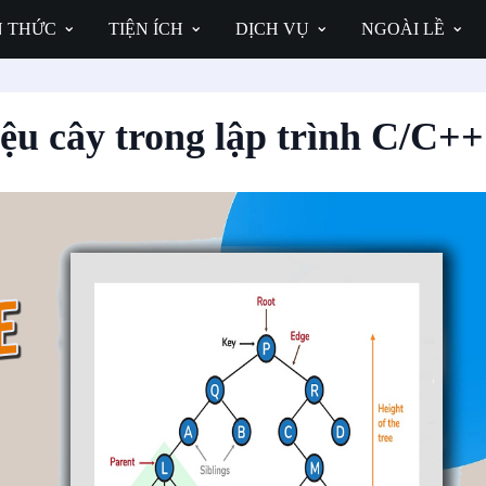
N THỨC
TIỆN ÍCH
DỊCH VỤ
NGOÀI LỀ
iệu cây trong lập trình C/C++