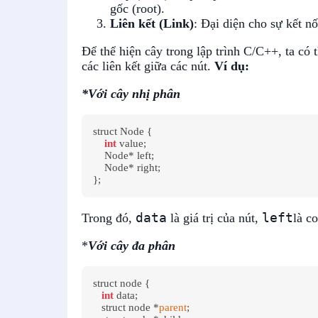
gốc (root).
Liên kết (Link)
: Đại diện cho sự kết nố
Để thể hiện cây trong lập trình C/C++, ta có 
các liên kết giữa các nút.
Ví dụ:
*Với cây nhị phân
struct Node {

int
 value;

    Node* left;

    Node* right;

data
left
Trong đó,
là giá trị của nút,
là c
*
Với cây đa phân
struct node {

int
 data;

   struct node *
parent
;
