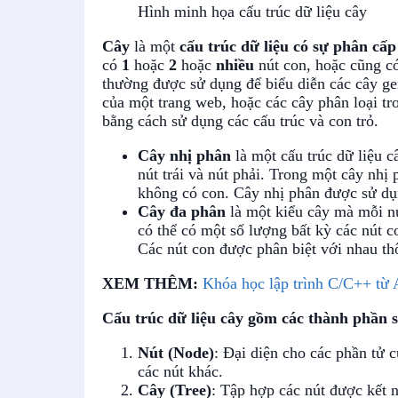
Hình minh họa cấu trúc dữ liệu cây
Cây
là một
cấu trúc dữ liệu có sự phân cấp
có
1
hoặc
2
hoặc
nhiều
nút con, hoặc cũng có
thường được sử dụng để biểu diễn các cây gene
của một trang web, hoặc các cây phân loại tr
bằng cách sử dụng các cấu trúc và con trỏ.
Cây nhị phân
là một cấu trúc dữ liệu câ
nút trái và nút phải. Trong một cây nhị 
không có con. Cây nhị phân được sử dụng
Cây đa phân
là một kiểu cây mà mỗi nú
có thể có một số lượng bất kỳ các nút c
Các nút con được phân biệt với nhau thô
XEM THÊM:
Khóa học lập trình C/C++ từ
Cấu trúc dữ liệu cây gồm các thành phần 
Nút (Node)
: Đại diện cho các phần tử c
các nút khác.
Cây (Tree)
: Tập hợp các nút được kết n