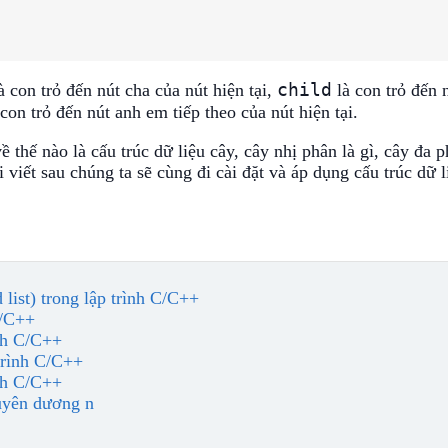
child
à con trỏ đến nút cha của nút hiện tại,
là con trỏ đến 
con trỏ đến nút anh em tiếp theo của nút hiện tại.
ề thế nào là cấu trúc dữ liệu cây, cây nhị phân là gì, cây đa 
ài viết sau chúng ta sẽ cùng đi cài đặt và áp dụng cấu trúc dữ l
 list) trong lập trình C/C++
C/C++
ình C/C++
 trình C/C++
ình C/C++
uyên dương n