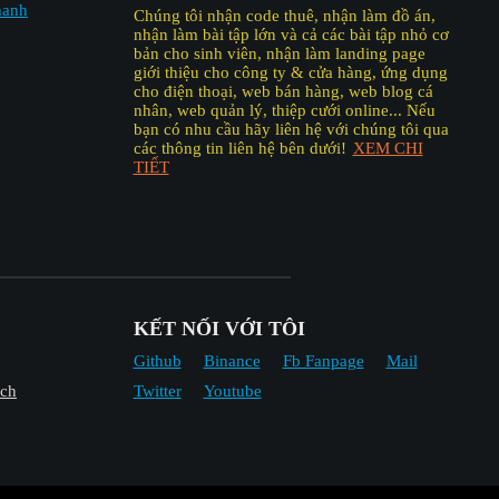
hanh
Chúng tôi nhận code thuê, nhận làm đồ án,
nhận làm bài tập lớn và cả các bài tập nhỏ cơ
bản cho sinh viên, nhận làm landing page
giới thiệu cho công ty & cửa hàng, ứng dụng
cho điện thoại, web bán hàng, web blog cá
nhân, web quản lý, thiệp cưới online... Nếu
bạn có nhu cầu hãy liên hệ với chúng tôi qua
các thông tin liên hệ bên dưới!
XEM CHI
TIẾT
KẾT NỐI VỚI TÔI
Github
Binance
Fb Fanpage
Mail
ach
Twitter
Youtube