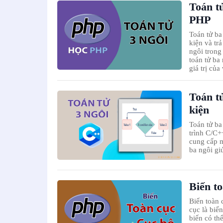
Toán tử
PHP
Toán tử ba
kiện và trả
ngôi trong
toán tử ba 
giá trị của
Toán tử
kiện
Toán tử ba
trình C/C+
cung cấp m
ba ngôi gi
Biến t
Biến toàn 
cục là biế
biến có th