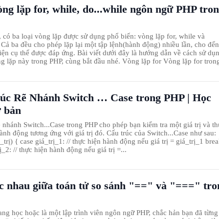
ng lặp for, while, do...while ngôn ngữ PHP tro
 có ba loại vòng lặp được sử dụng phổ biến: vòng lặp for, while và
. Cả ba đều cho phép lặp lại một tập lệnh(hành động) nhiều lần, cho đến
iện cụ thể được đáp ứng. Bài viết dưới đây là hướng dẫn về cách sử dụ
ng lặp này trong PHP, cùng bắt đầu nhé. Vòng lặp for Vòng lặp for tron
úc Rẽ Nhánh Switch … Case trong PHP | Học
 bản
ẽ nhánh Switch...Case trong PHP cho phép bạn kiểm tra một giá trị và th
ành động tương ứng với giá trị đó. Cấu trúc của Switch...Case như sau:
_trị) { case giá_trị_1: // thực hiện hành động nếu giá trị = giá_trị_1 brea
ị_2: // thực hiện hành động nếu giá trị =...
c nhau giữa toán tử so sánh "==" và "===" tro
ng học hoặc là một lập trình viên ngôn ngữ PHP, chắc hản bạn đã từng