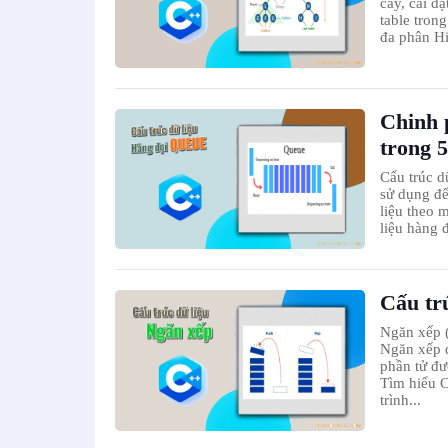
cây, cài 
table tron
đa phân Hi
Chinh 
trong 5
Cấu trúc d
sử dụng để
liệu theo m
liệu hàng 
Cấu tr
Ngăn xếp (s
Ngăn xếp đ
phần tử đ
Tìm hiểu C
trình...