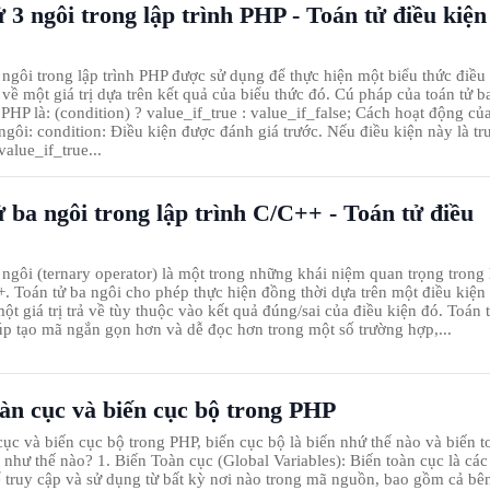
 3 ngôi trong lập trình PHP - Toán tử điều kiện
 ngôi trong lập trình PHP được sử dụng để thực hiện một biểu thức điều
 về một giá trị dựa trên kết quả của biểu thức đó. Cú pháp của toán tử b
 PHP là: (condition) ? value_if_true : value_if_false; Cách hoạt động củ
ngôi: condition: Điều kiện được đánh giá trước. Nếu điều kiện này là tr
 value_if_true...
 ba ngôi trong lập trình C/C++ - Toán tử điều
 ngôi (ternary operator) là một trong những khái niệm quan trọng trong 
+. Toán tử ba ngôi cho phép thực hiện đồng thời dựa trên một điều kiện
ột giá trị trả về tùy thuộc vào kết quả đúng/sai của điều kiện đó. Toán 
úp tạo mã ngắn gọn hơn và dễ đọc hơn trong một số trường hợp,...
oàn cục và biến cục bộ trong PHP
cục và biến cục bộ trong PHP, biến cục bộ là biến nhứ thế nào và biến t
n như thế nào? 1. Biến Toàn cục (Global Variables): Biến toàn cục là các
ể truy cập và sử dụng từ bất kỳ nơi nào trong mã nguồn, bao gồm cả bê