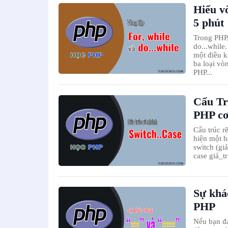
Hiểu vò
5 phút
Trong PHP,
do...while
một điều k
ba loại vò
PHP...
Cấu Tr
PHP cơ
Cấu trúc r
hiện một h
switch (giá
case giá_tr
Sự khá
PHP
Nếu bạn đa