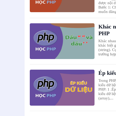
được nội du
Bước 1: Ch
muốn đăng
Khác nh
PHP
Khác nhau 
khác biệt g
(string). 
trường hợp 
Ép kiể
Trong PHP,
kiểu dữ li
PHP: 1 .Ép
kiểu dữ liệ
(array),...