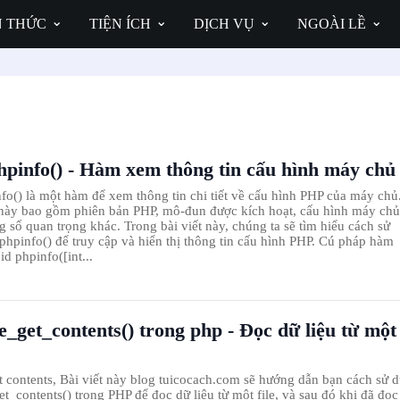
N THỨC
TIỆN ÍCH
DỊCH VỤ
NGOÀI LỀ
pinfo() - Hàm xem thông tin cấu hình máy chủ
o() là một hàm để xem thông tin chi tiết về cấu hình PHP của máy chủ
này bao gồm phiên bản PHP, mô-đun được kích hoạt, cấu hình máy chủ
g số quan trọng khác. Trong bài viết này, chúng ta sẽ tìm hiểu cách sử
hpinfo() để truy cập và hiển thị thông tin cấu hình PHP. Cú pháp hàm
d phpinfo([int...
e_get_contents() trong php - Đọc dữ liệu từ một
et contents, Bài viết này blog tuicocach.com sẽ hướng dẫn bạn cách sử 
et_contents() trong PHP để đọc dữ liệu từ một file, và sau đó khi đã đọc