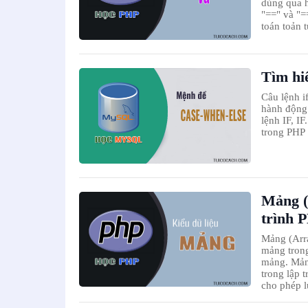
dùng qua h
"==" và "=
toán toản 
Tìm hi
Câu lệnh i
hành động 
lệnh IF, I
trong PHP 
Mảng (
trình 
Mảng (Arra
mảng trong
mảng. Mảng
trong lập 
cho phép l