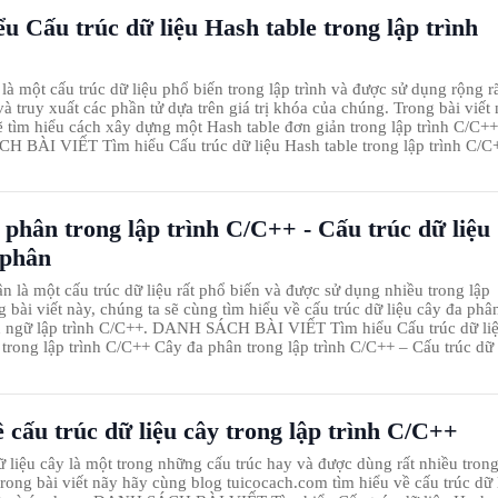
u Cấu trúc dữ liệu Hash table trong lập trình
là một cấu trúc dữ liệu phổ biến trong lập trình và được sử dụng rộng r
và truy xuất các phần tử dựa trên giá trị khóa của chúng. Trong bài viết 
ẽ tìm hiểu cách xây dựng một Hash table đơn giản trong lập trình C/C++
BÀI VIẾT Tìm hiểu Cấu trúc dữ liệu Hash table trong lập trình C/C
 phân trong lập trình C/C++ - Cấu trúc dữ liệu
 phân
n là một cấu trúc dữ liệu rất phổ biến và được sử dụng nhiều trong lập
g bài viết này, chúng ta sẽ cùng tìm hiểu về cấu trúc dữ liệu cây đa phâ
n ngữ lập trình C/C++. DANH SÁCH BÀI VIẾT Tìm hiểu Cấu trúc dữ li
 trong lập trình C/C++ Cây đa phân trong lập trình C/C++ – Cấu trúc dữ 
 cấu trúc dữ liệu cây trong lập trình C/C++
ữ liệu cây là một trong những cấu trúc hay và được dùng rất nhiều trong
 trong bài viết nãy hãy cùng blog tuicocach.com tìm hiểu về cấu trúc dữ 