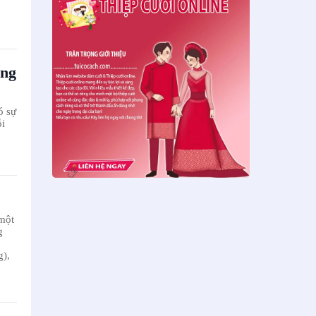
ong
ó sự
ỗi
 một
g
g),