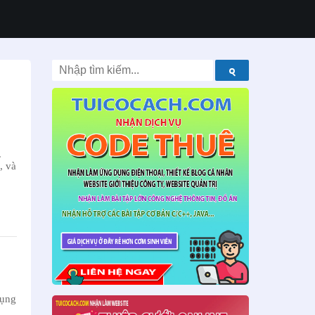
.
, và
dụng