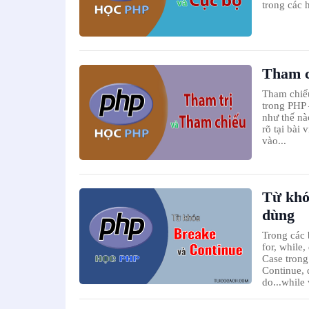
trong các 
Tham c
Tham chiếu
trong PHP 
như thế nà
rõ tại bài
vào...
Từ khó
dùng
Trong các 
for, while
Case trong
Continue, 
do...while 