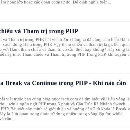
hàm hoặc lớp hoặc các đoạn code tự do. Để định nghĩa biến...
hiếu và Tham trị trong PHP
 và Tham trị trong PHP, bài viết trước chúng ta đã cùng Tìm hiểu Hàm
– cách dùng Hàm trong PHP. Vậy tham chiếu và tham trị là gì, liên qua
o với Hàm, tham chiếu và tham trị có cần thiết hay không? Hãy cùng l
 viết này nhé. Tham chiếu và Tham trị trong PHP Trong PHP, khi truyền b
a Break và Continue trong PHP - Khi nào cần
bài viết trước bạn cùng blog tuicocach.com đã tìm hiểu về Hiểu vòng l
, do…while ngôn ngữ PHP trong 5 phút và Cấu Trúc Rẽ Nhánh Switch 
 PHP. Bài viết này mình sẽ giới thiệu và hướng dẫn 2 từ khóa là Break 
đây là 2 từ quan trong được sử dụng nhiều trong vòng lặp for, while,
và cấu...