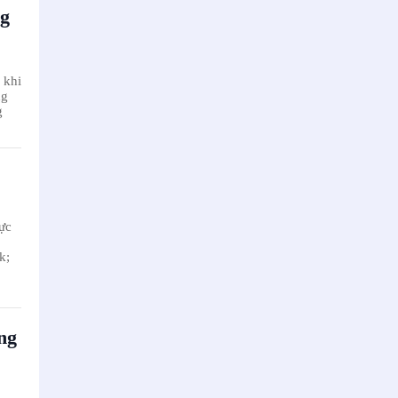
ng
 khi
ng
g
ực
k;
ng