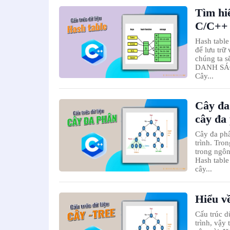
Tìm hiể
C/C++
Hash table 
để lưu trữ 
chúng ta s
DANH SÁCH 
Cây...
Cây đa
cây đa
Cây đa phâ
trình. Tron
trong ngô
Hash table
cây...
Hiểu về
Cấu trúc d
trình, vậy