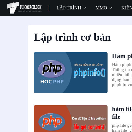
LẬP TRÌNH
MMO
KIẾ
Lập trình cơ bản
Hàm ph
Hàm phpinf
Thông tin 
nhiều thôn
dụng hàm p
phpinfo voi
hàm fil
file
php file g
hàm file_g