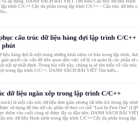
đặt và áp dụng. DANH SÁCH BÀI VIẾT Tìm hiểu Cấu trúc dữ liệu Hash
g lập trình C/C++ Cây đa phân trong lập trình C/C++ – Cấu trúc dữ liệu c
ểu...
phục cấu trúc dữ liệu hàng đợi lập trình C/C++
 phút
ữ liệu hàng đợi là một trong những khái niệm cơ bản trong lập trình, đư
 giải quyết các vấn đề liên quan đến việc xử lý và quản lý các phần tử 
ột trật tự nhất định. Trong bài viết này, chúng ta sẽ tìm hiểu về cấu trúc
đợi trong lập trình C/C++. DANH SÁCH BÀI VIẾT Tìm hiểu...
úc dữ liệu ngăn xếp trong lập trình C/C++
tack) là một cấu trúc dữ liệu đơn giản nhưng rất hữu ích trong lập trình
ược sử dụng để lưu trữ các phần tử theo cơ chế "Last In First Out" (LIF
ược thêm vào cuối cùng sẽ được lấy ra đầu tiên. DANH SÁCH BÀI VIẾ
ấu trúc dữ liệu Hash table trong lập trình C/C++ Cây đa phân trong lập