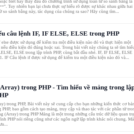
oặc biết hay thấy đâu đó chương trình sử dụng toán tử so sánh bằng là
==". Tuy nhiên bạn lại chưa thực sự hiểu rõ được sự khác nhau giữa hai
tử so sánh bằng này, tác dụng của chúng ra sao? Hãy cùng tìm...
ểu câu lệnh IF, IF ELSE, ELSE trong PHP
f else được sử dụng để kiểm tra một điều kiện nào đó và thực hiện một
nếu điều kiện đó đúng hoặc sai. Trong bài viết này chúng ta sẽ tìm hiể
F..ELSE, ELSE trong lập trình PHP, cùng bắt đầu nhé. IF, IF ELSE, ELSE
1. IF Câu lệnh if được sử dụng để kiểm tra một điều kiện nào đó và...
Array) trong PHP - Tìm hiểu về mảng trong lậ
PHP
y) trong PHP, Bài viết này sẽ cung cấp cho bạn những kiến thức cơ bả
 PHP, bao gồm cách tạo mảng, truy cập và thao tác với các phần tử tro
 (Array) trong PHP Mảng là một trong những cấu trúc dữ liệu quan tr
trình PHP nói riêng cũng như các ngôn ngữ lập trình khác nói chung. M
ưu...