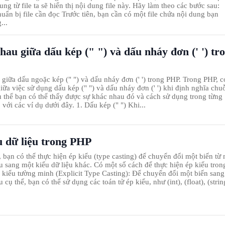
ng từ file ta sẽ hiển thị nội dung file này. Hãy làm theo các bước sau:
uẩn bị file cần đọc Trước tiên, bạn cần có một file chứa nội dung bạn
...
au giữa dấu kép (" ") và dấu nháy đơn (' ') tr
giữa dấu ngoặc kép (" ") và dấu nháy đơn (' ') trong PHP. Trong PHP, c
iữa việc sử dụng dấu kép (" ") và dấu nháy đơn (' ') khi định nghĩa chu
Cụ thể bạn có thể thấy được sự khác nhau đó và cách sử dụng trong từng
với các ví dụ dưới đây. 1. Dấu kép (" ") Khi...
u dữ liệu trong PHP
 bạn có thể thực hiện ép kiểu (type casting) để chuyển đổi một biến từ
ệu sang một kiểu dữ liệu khác. Có một số cách để thực hiện ép kiểu tron
 kiểu tường minh (Explicit Type Casting): Để chuyển đổi một biến sang
u cụ thể, bạn có thể sử dụng các toán tử ép kiểu, như (int), (float), (strin