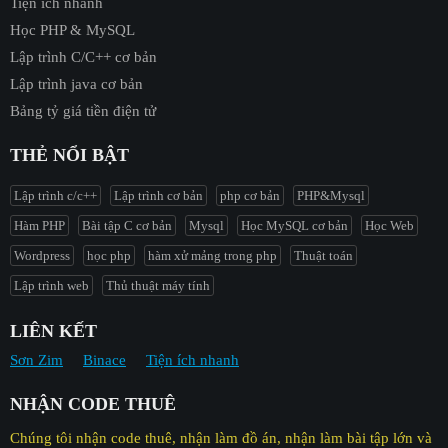
Tiện ích nhanh
Học PHP & MySQL
Lập trình C/C++ cơ bản
Lập trình java cơ bản
Bảng tỷ giá tiền điện tử
THẺ NỔI BẬT
Lập trình c/c++
Lập trình cơ bản
php cơ bản
PHP&Mysql
Hàm PHP
Bài tập C cơ bản
Mysql
Học MySQL cơ bản
Học Web
Wordpress
học php
hàm xử mảng trong php
Thuật toán
Lập trình web
Thủ thuật máy tính
LIÊN KẾT
Sơn Zim
Binace
Tiện ích nhanh
NHẬN CODE THUÊ
Chúng tôi nhận code thuê, nhận làm đồ án, nhận làm bài tập lớn và