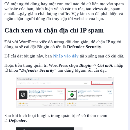
Có một người dùng hay một con tool nào đó cứ liên tục vào spam
website của bạn, bình luận vô số các tin rác, tạo views ảo, spam
email.....gây giảm chất lượng traffic. Vậy làm sao để phát hiện và
ngăn chặn người dùng đó truy cập tới website của bạn.
Cách xem và chặn địa chỉ IP spam
Đối với WordPress việc đó tương đối đơn giản, để chặn IP người
dùng ta sẽ cài đặt Blugin có tên là
Defender Security
.
Để cài đặt blugin này, bạn
Nhấp vào đây
tải xuống sau đó cài đặt.
Hoặc trên trang quản trị WordPress chọn
Blugin
->
Cài mới
, nhập
từ khóa “
Defender Security
” tìm đúng blguin rồi cài đặt.
Sau khi kích hoạt blugin, trang quản trị sẽ có thêm menu
là
Defender
.