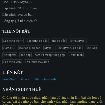
Học PHP & MySQL
Lập trình C/C++ cơ bản
Lập trình java cơ bản
Bảng tỷ giá tiền điện tử
THẺ NỔI BẬT
Lập trình c/c++
Lập trình cơ bản
php cơ bản
PHP&Mysql
Hàm PHP
Bài tập C cơ bản
Mysql
Học MySQL cơ bản
Học Web
Wordpress
học php
hàm xử mảng trong php
Thuật toán
Lập trình web
Thủ thuật máy tính
LIÊN KẾT
Sơn Zim
Binace
Tiện ích nhanh
NHẬN CODE THUÊ
Chúng tôi nhận code thuê, nhận làm đồ án, nhận làm bài tập lớn và
cả các bài tập nhỏ cơ bản cho sinh viên, nhận làm landing page giới