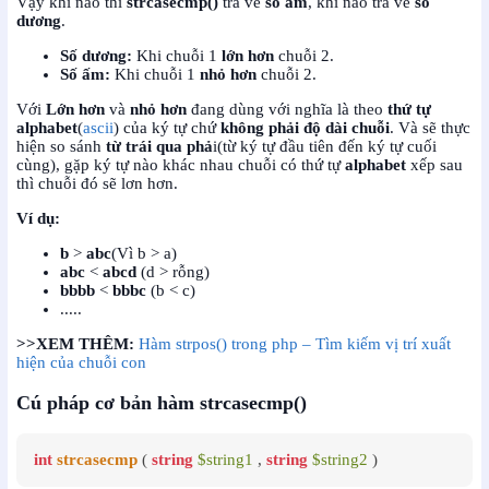
Vậy khi nào thì
strcasecmp()
trả về
số âm
, khi nào trả về
số
dương
.
Số dương:
Khi chuỗi 1
lớn hơn
chuỗi 2.
Số ấm:
Khi chuỗi 1
nhỏ hơn
chuỗi 2.
Với
Lớn hơn
và
nhỏ hơn
đang dùng với nghĩa là theo
thứ tự
alphabet
(
ascii
) của ký tự chứ
không phải độ dài chuỗi
. Và sẽ thực
hiện so sánh
từ trái qua phả
i(từ ký tự đầu tiên đến ký tự cuối
cùng), gặp ký tự nào khác nhau chuỗi có thứ tự
alphabet
xếp sau
thì chuỗi đó sẽ lơn hơn.
Ví dụ:
b
>
abc
(Vì b > a)
abc
<
abcd
(d > rỗng)
bbbb
<
bbbc
(b < c)
.....
>>XEM THÊM:
Hàm strpos() trong php – Tìm kiếm vị trí xuất
hiện của chuỗi con
Cú pháp cơ bản hàm strcasecmp()
int
strcasecmp
 ( 
string
$string1
 , 
string
$string2
 )