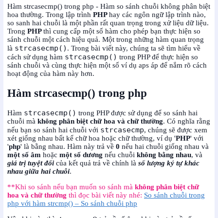
Hàm strcasecmp() trong php - Hàm so sánh chuỗi không phân biệt
hoa thường. Trong lập trình
PHP
hay các ngôn ngữ lập trình nào,
so sanh hai chuỗi là một phần rất quan trọng trong xử liệu dữ liệu.
Trong
PHP
thì cung cấp một số hàm cho phép bạn thực hiện so
sánh chuỗi một cách hiệu quả. Một trong những hàm quan trọng
strcasecmp()
là
. Trong bài viết này, chúng ta sẽ tìm hiểu về
strcasecmp()
cách sử dụng hàm
trong PHP để thực hiện so
sánh chuỗi và cùng thực hiện một số ví dụ aps áp để nắm rõ cách
hoạt động của hàm này hơn.
Hàm strcasecmp() trong php
strcasecmp()
Hàm
trong PHP được sử dụng để so sánh hai
chuỗi mà
không phân biệt chữ hoa và chữ thường
. Có nghĩa rằng
strcasecmp
nếu bạn so sánh hai chuỗi với
, chúng sẽ được xem
xét giống nhau bất kể chữ hoa hoặc chữ thường, ví dụ '
PHP
' với
'
php
' là bằng nhau. Hàm này trả về
0
nếu hai chuỗi giống nhau và
một số âm
hoặc
một số dương
nếu chuỗi
không bằng nhau
, và
giá trị tuyệt đối
của kết quả trả về chính là
số lượng ký tự khác
nhau giữa hai chuỗi
.
**
Khi so sánh nếu bạn muốn so sánh mà
không phân biệt chữ
hoa và chữ thường
thì đọc bài viết này nhé:
So sánh chuỗi trong
php với hàm strcmp() – So sánh chuỗi php