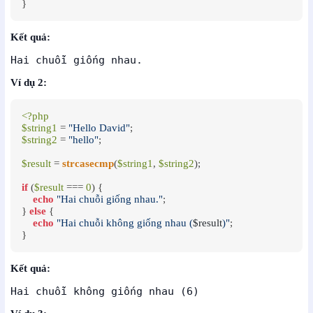
}
Kết quả:
Hai chuỗi giống nhau.
Ví dụ 2:
<?php
$string1
 = 
"Hello David"
$string2
 = 
"hello"
;

$result
 = 
strcasecmp
(
$string1
, 
$string2
);

if
 (
$result
 === 
0
) {

echo
"Hai chuỗi giống nhau."
;

} 
else
 {

echo
"Hai chuỗi không giống nhau (
$result
)"
;

}
Kết quả:
Hai chuỗi không giống nhau (6)