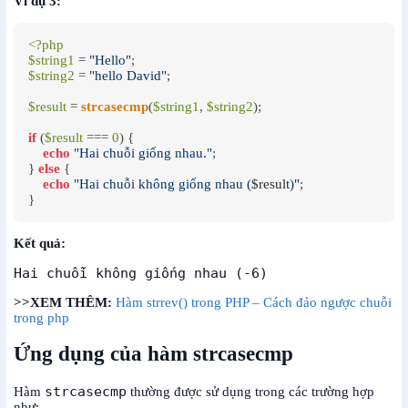
Ví dụ 3:
<?php
$string1
 = 
"Hello"
$string2
 = 
"hello David"
;

$result
 = 
strcasecmp
(
$string1
, 
$string2
);

if
 (
$result
 === 
0
) {

echo
"Hai chuỗi giống nhau."
;

} 
else
 {

echo
"Hai chuỗi không giống nhau (
$result
)"
;

}
Kết quả:
Hai chuỗi không giống nhau (-6)
>>XEM THÊM:
Hàm strrev() trong PHP – Cách đảo ngược chuỗi
trong php
Ứng dụng của hàm strcasecmp
strcasecmp
Hàm
thường được sử dụng trong các trường hợp
như: