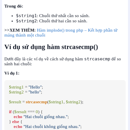
Trong đó:
$string1
: Chuỗi thứ nhất cần so sánh.
$string2
: Chuỗi thứ hai cần so sánh.
>>XEM THÊM:
Hàm implode() trong php – Kết hợp phần tử
mảng thành một chuỗi
Ví dụ sử dụng hàm strcasecmp()
strcasecmp
Dưới đây là các ví dụ về cách sử dụng hàm
để so
sánh hai chuỗi:
Ví dụ 1:
$string1
 = 
"Hello"
$string2
 = 
"hello"
;

$result
 = 
strcasecmp
(
$string1
, 
$string2
);

if
 (
$result
 === 
0
) {

echo
"Hai chuỗi giống nhau."
;

} 
else
 {

echo
"Hai chuỗi không giống nhau."
;
