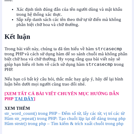
Xác định tính đúng đắn của tên người dùng và mật khẩu
trong hệ thống xác thực.
Sắp xếp danh sách các tên theo thứ tự từ điển mà không
phân biệt chữ hoa và chữ thường.
Kết luận
strcasecmp
Trong bài viết này, chúng ta đã tìm hiểu về hàm
trong PHP và cách sử dụng hàm để so sánh chuỗi mà không phân
biệt chữ hoa và chữ thường. Hy vọng rằng qua bài viết này sẽ
strcasecmp
giúp bạn hiểu rõ hơn về cách sử dụng hàm
trong
PHP.
Nếu bạn có bất kỳ câu hỏi, thắc mắc hay góp ý, hãy để lại bình
luận bên dưới mọi người cùng trao đổi nhé.
[XEM TẤT CẢ BÀI VIẾT CHUYÊN MỤC HƯỚNG DẪN
PHP
TẠI ĐÂY
]
XEM THÊM
str_word_count() trong PHP – Đếm số từ, lấy các từ, vị trí các từ
Hàm str_repeat() trong PHP: Tạo chuỗi lặp lại dễ dàng trong php
Hàm strstr() trong php – Tìm kiếm & trích xuất chuỗi trong php