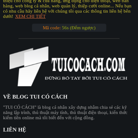
thiệu cho công ty & cửa hàng, ứng dụng cho điện thoại, web bán
hàng, web blog cá nhân, web quản lý, thiệp cưới online... Nếu bạn
có nhu cầu hãy liên hệ với chúng tôi qua các thông tin liên hệ bên
dưới!
XEM CHI TIẾT
Mã code:
55s (Đếm ngược)
VỀ BLOG TUI CÓ CÁCH
"︎TUI CÓ CÁCH"
là blog cá nhân xây dựng nhằm chia sẻ các kỹ
năng lập trình, thủ thuật máy tính, thủ thuật điện thoại, kiến thức
kiếm tiền online mà tôi biết đến với cộng đồng.
LIÊN HỆ