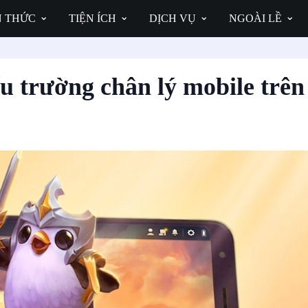
N THỨC
TIỆN ÍCH
DỊCH VỤ
NGOÀI LỀ
ấu trường chân lý mobile trên