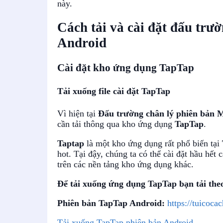
này.
Cách tải và cài đặt đấu trườ
Android
Cài đặt kho ứng dụng TapTap
Tải xuống file cài đặt TapTap
Vì hiện tại
Đấu trường chân lý phiên bản M
cần tải thông qua kho ứng dụng
TapTap
.
Taptap
là một kho ứng dụng rất phổ biến tại
hot. Tại đậy, chúng ta có thể cài đặt hầu hế
trên các nền tảng kho ứng dụng khác.
Để tải xuống ứng dụng TapTap bạn tải the
Phiên bản TapTap Android:
https://tuicoca
Tải xuống TapTap phiên bản Android