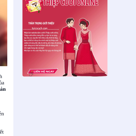
h
ủa
bản
ên
ết