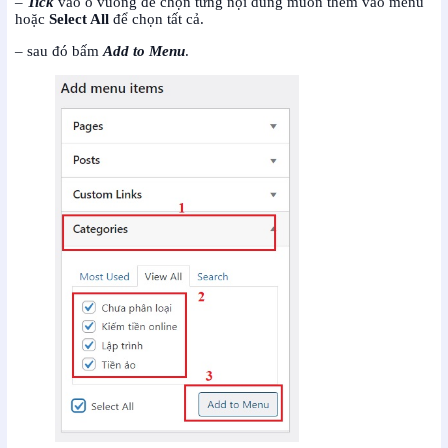
–
Tick
vào ô vuông để chọn từng nội dung muốn thêm vào menu
hoặc
Select All
để chọn tất cả.
– sau đó bấm
Add to Menu
.