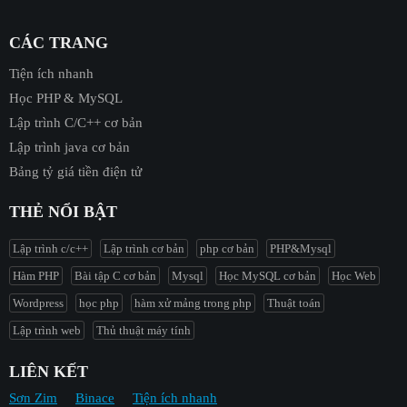
CÁC TRANG
Tiện ích nhanh
Học PHP & MySQL
Lập trình C/C++ cơ bản
Lập trình java cơ bản
Bảng tỷ giá tiền điện tử
THẺ NỔI BẬT
Lập trình c/c++
Lập trình cơ bản
php cơ bản
PHP&Mysql
Hàm PHP
Bài tập C cơ bản
Mysql
Học MySQL cơ bản
Học Web
Wordpress
học php
hàm xử mảng trong php
Thuật toán
Lập trình web
Thủ thuật máy tính
LIÊN KẾT
Sơn Zim
Binace
Tiện ích nhanh