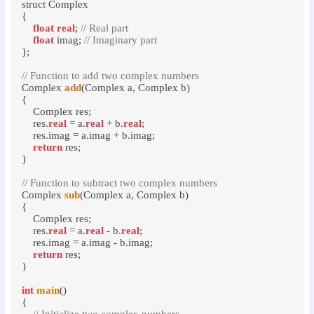
struct Complex

{

float
real
; 
// Real part
float
 imag; 
// Imaginary part
};

// Function to add two complex numbers
Complex 
add
(Complex a, Complex b)

{

    Complex res;

    res.
real
 = a.
real
 + b.
real
;

    res.imag = a.imag + b.imag;

return
 res;

}

// Function to subtract two complex numbers
Complex 
sub
(Complex a, Complex b)

{

    Complex res;

    res.
real
 = a.
real
 - b.
real
;

    res.imag = a.imag - b.imag;

return
 res;

}

int
main
()

{
