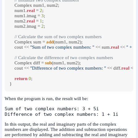
// Initialize two complex numbers
    Complex num1, num2;

    num1.
real
 = 
2
;

    num1.imag = 
3
;

    num2.
real
 = 
1
;

    num2.imag = 
2
;

// Calculate the sum of two complex numbers
    Complex sum = 
add
(num1, num2);

    cout << 
"Sum of two complex numbers: "
 << sum.
real
 << 
" + "
 
// Calculate the difference of two complex numbers
    Complex diff = 
sub
(num1, num2);

    cout << 
"Difference of two complex numbers: "
 << diff.
real
 << 
return
0
;

When the program is run, the result will be:
Sum of two complex numbers: 3 + 5i

In this output, the real and imaginary parts of the complex
numbers are displayed. The addition and subtraction operations
are performed by adding and subtracting the real and imaginary