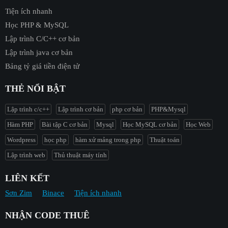
Tiện ích nhanh
Học PHP & MySQL
Lập trình C/C++ cơ bản
Lập trình java cơ bản
Bảng tỷ giá tiền điện tử
THẺ NỔI BẬT
Lập trình c/c++
Lập trình cơ bản
php cơ bản
PHP&Mysql
Hàm PHP
Bài tập C cơ bản
Mysql
Học MySQL cơ bản
Học Web
Wordpress
học php
hàm xử mảng trong php
Thuật toán
Lập trình web
Thủ thuật máy tính
LIÊN KẾT
Sơn Zim
Binace
Tiện ích nhanh
NHẬN CODE THUÊ