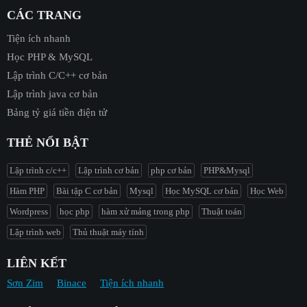
CÁC TRANG
Tiện ích nhanh
Học PHP & MySQL
Lập trình C/C++ cơ bản
Lập trình java cơ bản
Bảng tỷ giá tiền điện tử
THẺ NỔI BẬT
Lập trình c/c++
Lập trình cơ bản
php cơ bản
PHP&Mysql
Hàm PHP
Bài tập C cơ bản
Mysql
Học MySQL cơ bản
Học Web
Wordpress
học php
hàm xử mảng trong php
Thuật toán
Lập trình web
Thủ thuật máy tính
LIÊN KẾT
Sơn Zim
Binace
Tiện ích nhanh