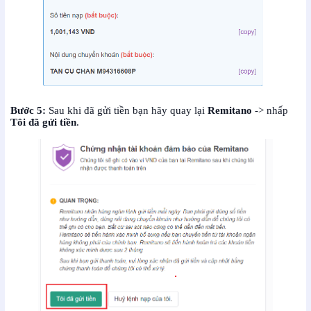
Bước 5:
Sau khi đã gửi tiền bạn hãy quay lại
Remitano
-> nhấp
Tôi đã gửi tiền
.