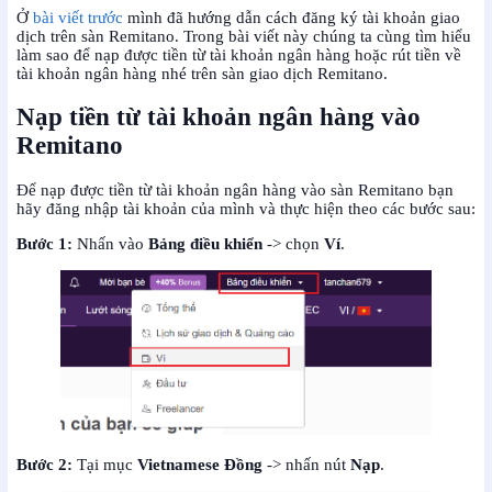
Ở
bài viết trước
mình đã hướng dẫn cách đăng ký tài khoản giao
dịch trên sàn Remitano. Trong bài viết này chúng ta cùng tìm hiểu
làm sao để nạp được tiền từ tài khoản ngân hàng hoặc rút tiền về
tài khoản ngân hàng nhé trên sàn giao dịch Remitano.
Nạp tiền từ tài khoản ngân hàng vào
Remitano
Để nạp được tiền từ tài khoản ngân hàng vào sàn Remitano bạn
hãy đăng nhập tài khoản của mình và thực hiện theo các bước sau:
Bước 1:
Nhấn vào
Bảng điều khiển
-> chọn
Ví
.
Bước 2:
Tại mục
Vietnamese Đồng
-> nhấn nút
Nạp
.