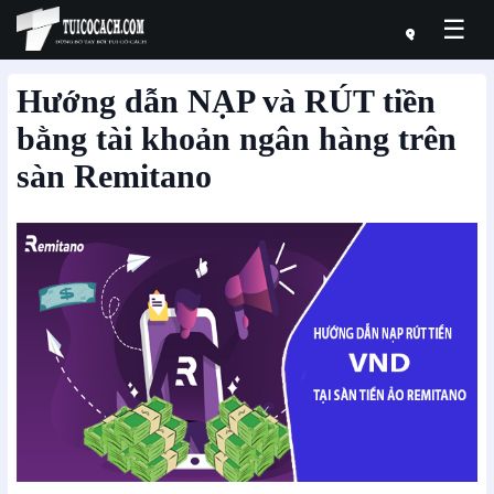
☰
Hướng dẫn NẠP và RÚT tiền
bằng tài khoản ngân hàng trên
sàn Remitano